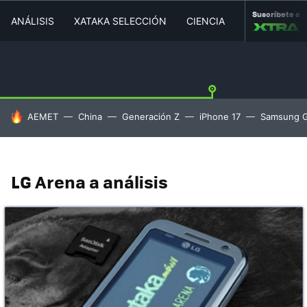
Suscríbete a
ANÁLISIS
XATAKA SELECCIÓN
CIENCIA
MOVILIDAD
HOY SE HABLA DE
AEMET
China
Generación Z
iPhone 17
Samsung G
LG Arena a análisis