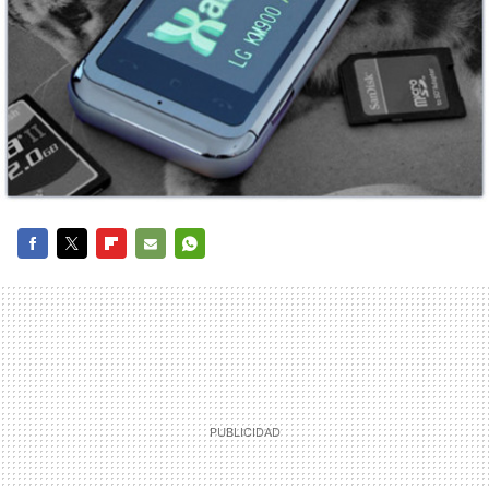
FACEBOOK
TWITTER
FLIPBOARD
E-
WHATSAPP
MAIL