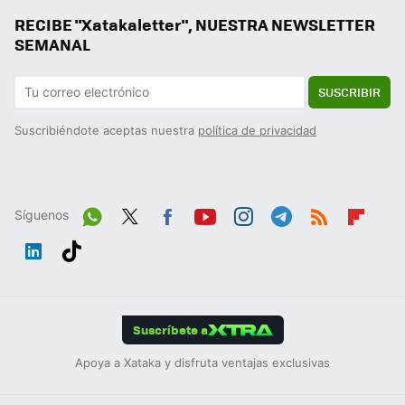
RECIBE "Xatakaletter", NUESTRA NEWSLETTER
SEMANAL
SUSCRIBIR
Suscribiéndote aceptas nuestra
política de privacidad
Síguenos
Wh
Twit
Fac
You
Inst
Tele
RSS
Flip
ats
ter
ebo
tub
agr
gra
boa
Link
Tikt
App
ok
e
am
m
rd
edIn
ok
Suscríbete a
Apoya a Xataka y disfruta ventajas exclusivas