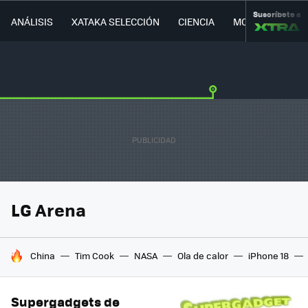
Suscríbete a
ANÁLISIS
XATAKA SELECCIÓN
CIENCIA
MOVILIDAD
LG Arena
HOY SE HABLA DE
China
Tim Cook
NASA
Ola de calor
iPhone 18
Supergadgets de