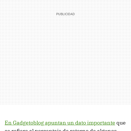
En Gadgetoblog apuntan un dato importante
que
se refiere al porcentaje de retorno de algunos