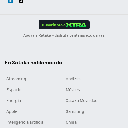
ats
ter
ebo
tub
agr
gra
boa
Link
Tikt
App
ok
e
am
m
rd
edI
ok
Suscríbete a
n
Apoya a Xataka y disfruta ventajas exclusivas
En Xataka hablamos de...
Streaming
Análisis
Espacio
Móviles
Energía
Xataka Movilidad
Apple
Samsung
Inteligencia artificial
China