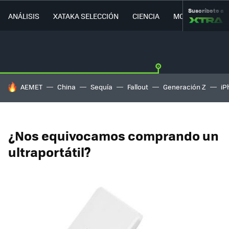
Suscríbete a
ANÁLISIS
XATAKA SELECCIÓN
CIENCIA
MOVILIDAD
HOY SE HABLA DE
AEMET
China
Sequía
Fallout
Generación Z
iP
¿Nos equivocamos comprando un
ultraportátil?