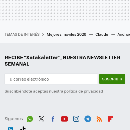
TEMAS DE INTERÉS
Mejores moviles 2026
Claude
Androi
RECIBE "Xatakaletter", NUESTRA NEWSLETTER
SEMANAL
SUSCRIBIR
Suscribiéndote aceptas nuestra
política de privacidad
Síguenos
Wh
Twit
Fac
You
Inst
Tele
RSS
Flip