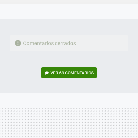
FACEBOOK
TWITTER
FLIPBOARD
E-
WHATSAPP
MAIL
Comentarios cerrados
VER
69 COMENTARIOS