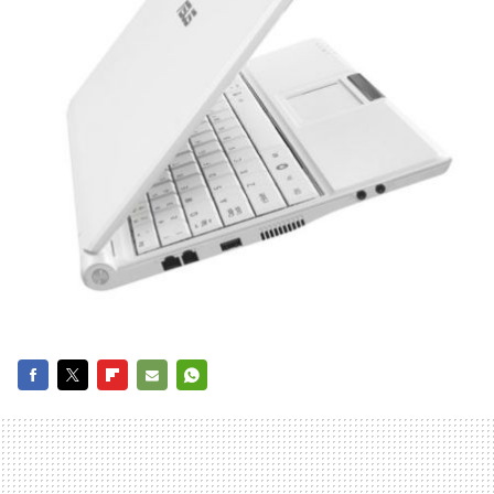
FACEBOOK
TWITTER
FLIPBOARD
E-
WHATSAPP
MAIL