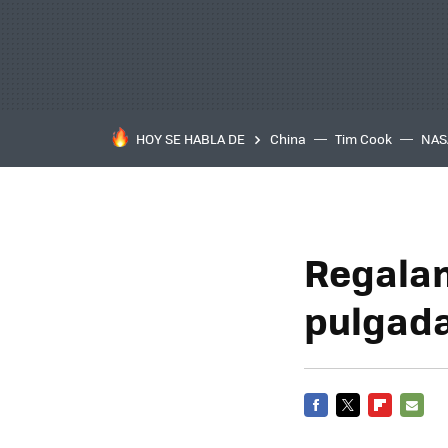
HOY SE HABLA DE
China
Tim Cook
NAS
Regalam
pulgada
FACEBOOK
TWITTER
FLIPBOARD
E-