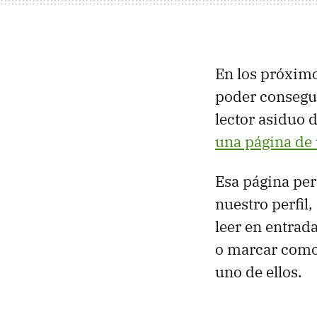
En los próximo
poder consegui
lector asiduo 
una página de 
Esa página per
nuestro perfi
leer en entrad
o marcar como 
uno de ellos.