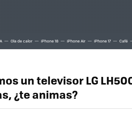
A
Ola de calor
iPhone 18
iPhone Air
iPhone 17
Café
os un televisor LG LH50
s, ¿te animas?