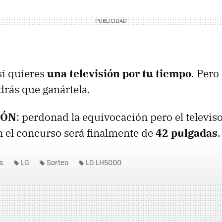
si quieres
una televisión por tu tiempo
. Pero
drás que ganártela.
IÓN
: perdonad la equivocación pero el televis
 el concurso será finalmente de
42 pulgadas
.
es
LG
Sorteo
LG LH5000