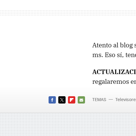
Atento al blog 
ms. Eso sí, ten
ACTUALIZAC
regalaremos en
TEMAS
Televisor
FACEBOOK
TWITTER
FLIPBOARD
E-
MAIL