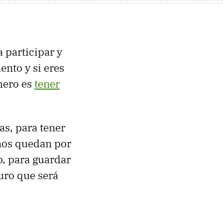
 participar y
nto y si eres
imero es
tener
as, para tener
nos quedan por
o, para guardar
uro que será