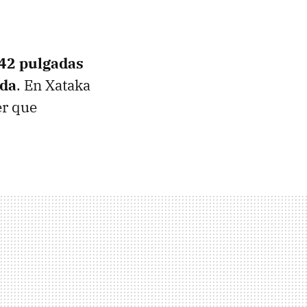
 42 pulgadas
ida
. En Xataka
er que