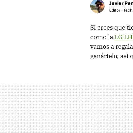
Javier Pe
Editor - Tech
Si crees que t
como la
LG L
vamos a regalar
ganártelo, así