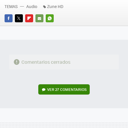
TEMAS
Audio
Zune HD
FACEBOOK
TWITTER
FLIPBOARD
E-
WHATSAPP
MAIL
Comentarios cerrados
VER
27 COMENTARIOS