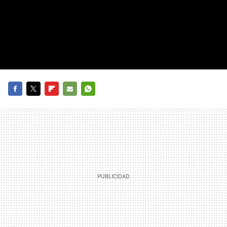
FACEBOOK
TWITTER
FLIPBOARD
E-
WHATSAPP
MAIL