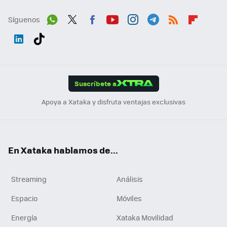
Síguenos
Wh
Twit
Fac
You
Inst
Tele
RSS
Flip
ats
ter
ebo
tub
agr
gra
boa
Link
Tikt
App
ok
e
am
m
rd
edI
ok
Suscríbete a
n
Apoya a Xataka y disfruta ventajas exclusivas
En Xataka hablamos de...
Streaming
Análisis
Espacio
Móviles
Energía
Xataka Movilidad