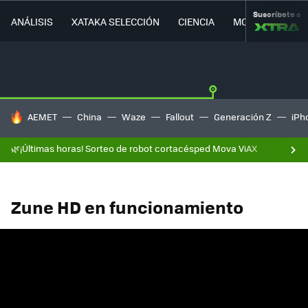
Suscríbete a
ANÁLISIS
XATAKA SELECCIÓN
CIENCIA
MOVILIDAD
HOY SE HABLA DE
AEMET
China
Waze
Fallout
Generación Z
iPh
🌿¡Últimas horas! Sorteo de robot cortacésped Mova ViAX
Zune HD en funcionamiento