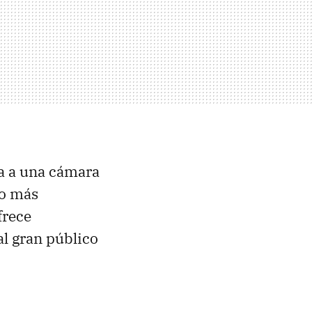
ra a una cámara
io más
frece
al gran público