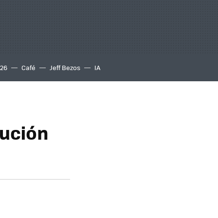
S26
Café
Jeff Bezos
IA
lución