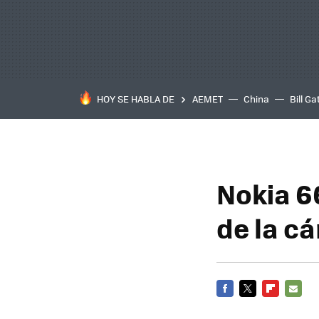
HOY SE HABLA DE
AEMET
China
Bill Ga
Nokia 6
de la c
FACEBOOK
TWITTER
FLIPBOARD
E-