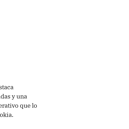
staca
adas y una
erativo que lo
okia.