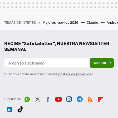
TEMAS DE INTERÉS
Mejores moviles 2026
Claude
Androi
RECIBE "Xatakaletter", NUESTRA NEWSLETTER
SEMANAL
SUSCRIBIR
Suscribiéndote aceptas nuestra
política de privacidad
Síguenos
Wh
Twit
Fac
You
Inst
Tele
RSS
Flip
ats
ter
ebo
tub
agr
gra
boa
Link
Tikt