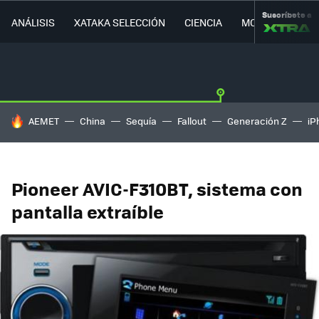
Suscríbete a
ANÁLISIS
XATAKA SELECCIÓN
CIENCIA
MOVILIDAD
HOY SE HABLA DE
AEMET
China
Sequía
Fallout
Generación Z
iP
Pioneer AVIC-F310BT, sistema con
pantalla extraíble