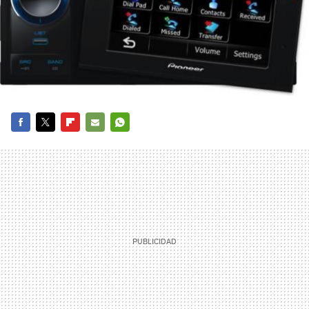
FACEBOOK
TWITTER
FLIPBOARD
E-
WHATSAPP
MAIL