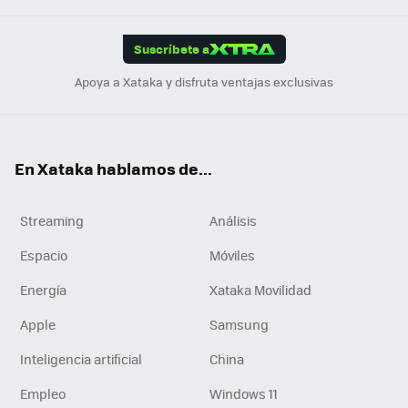
App
ok
e
am
m
rd
edI
ok
Suscríbete a
n
Apoya a Xataka y disfruta ventajas exclusivas
En Xataka hablamos de...
Streaming
Análisis
Espacio
Móviles
Energía
Xataka Movilidad
Apple
Samsung
Inteligencia artificial
China
Empleo
Windows 11