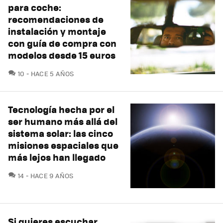
para coche:
recomendaciones de
instalación y montaje
con guía de compra con
modelos desde 15 euros
COMENTARIOS
10
HACE 5 AÑOS
Tecnología hecha por el
ser humano más allá del
sistema solar: las cinco
misiones espaciales que
más lejos han llegado
COMENTARIOS
14
HACE 9 AÑOS
Si quieres escuchar