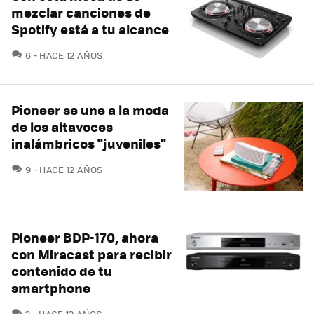
mezclar canciones de
Spotify está a tu alcance
COMENTARIOS
6
HACE 12 AÑOS
Pioneer se une a la moda
de los altavoces
inalámbricos "juveniles"
COMENTARIOS
9
HACE 12 AÑOS
Pioneer BDP-170, ahora
con Miracast para recibir
contenido de tu
smartphone
COMENTARIOS
2
HACE 12 AÑOS