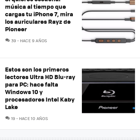
música al tiempo que
cargas tu iPhone 7, mira
los auriculares Rayz de
Pioneer
COMENTARIOS
39
HACE 9 AÑOS
Estos son los primeros
lectores Ultra HD Blu-ray
para PC: hace falta
Windows 10 y
procesadores Intel Kaby
Lake
COMENTARIOS
19
HACE 10 AÑOS