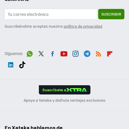
SUSCRIBIR
Suscribiéndote aceptas nuestra
política de privacidad
Síguenos
Wh
Twit
Fac
You
Inst
Tele
RSS
Flip
ats
ter
ebo
tub
agr
gra
boa
Link
Tikt
App
ok
e
am
m
rd
edI
ok
Suscríbete a
n
Apoya a Xataka y disfruta ventajas exclusivas
En Xataka hablamos de...