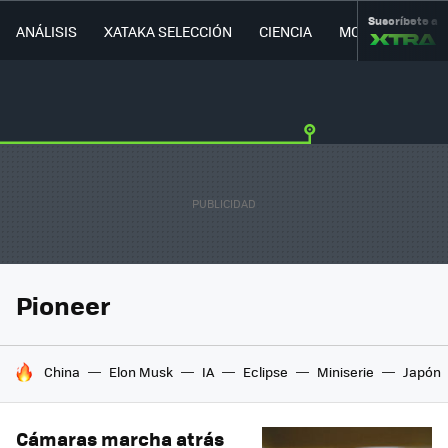
Suscríbete a
ANÁLISIS
XATAKA SELECCIÓN
CIENCIA
MOVILIDAD
Pioneer
HOY SE HABLA DE
China
Elon Musk
IA
Eclipse
Miniserie
Japón
Cámaras marcha atrás