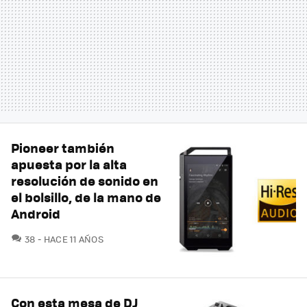
Pioneer también
apuesta por la alta
resolución de sonido en
el bolsillo, de la mano de
Android
COMENTARIOS
38
HACE 11 AÑOS
Con esta mesa de DJ