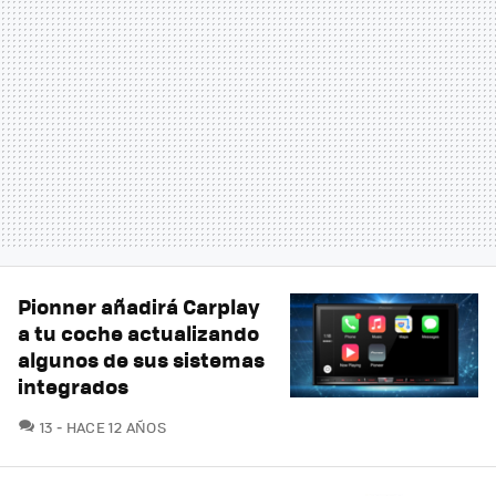
Pionner añadirá Carplay
a tu coche actualizando
algunos de sus sistemas
integrados
COMENTARIOS
13
HACE 12 AÑOS