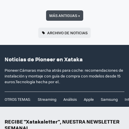
MÁS ANTIGUAS
»
ARCHIVO DE NOTICIAS
Noticias de Pioneer en Xataka
Pioneer:Cámaras marcha atrás para coche: recomendaciones de
instalación y montaje con guía de compra con modelos desde 15
euros.Tecnología hecha por el..
OTROS TEMAS:
Streaming
Análisis
Apple
Samsung
In
RECIBE "Xatakaletter", NUESTRA NEWSLETTER
SEMANAL