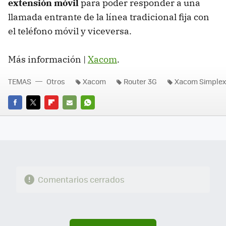
extensión móvil
para poder responder a una
llamada entrante de la línea tradicional fija con
el teléfono móvil y viceversa.
Más información |
Xacom
.
TEMAS
Otros
Xacom
Router 3G
Xacom Simplex
FACEBOOK
TWITTER
FLIPBOARD
E-
WHATSAPP
MAIL
Comentarios cerrados