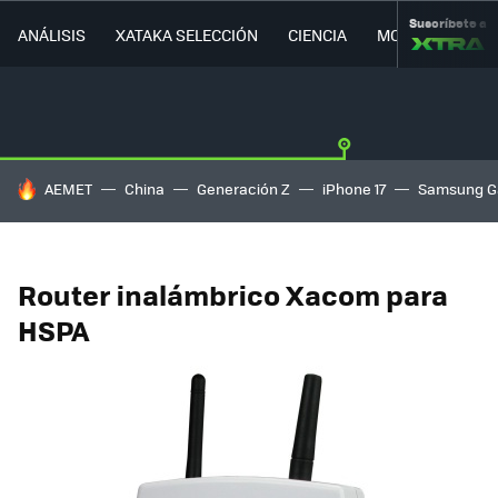
Suscríbete a
ANÁLISIS
XATAKA SELECCIÓN
CIENCIA
MOVILIDAD
HOY SE HABLA DE
AEMET
China
Generación Z
iPhone 17
Samsung G
Router inalámbrico Xacom para
HSPA