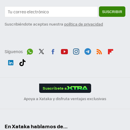
SUSCRIBIR
Suscribiéndote aceptas nuestra
política de privacidad
Síguenos
Wh
Twit
Fac
You
Inst
Tele
RSS
Flip
ats
ter
ebo
tub
agr
gra
boa
Link
Tikt
App
ok
e
am
m
rd
edI
ok
Suscríbete a
n
Apoya a Xataka y disfruta ventajas exclusivas
En Xataka hablamos de...