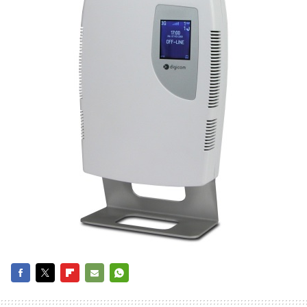
FACEBOOK
TWITTER
FLIPBOARD
E-
WHATSAPP