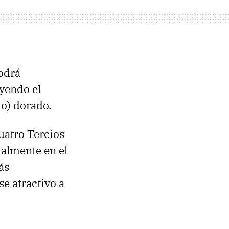
podrá
uyendo el
to) dorado.
uatro Tercios
almente en el
ás
e atractivo a