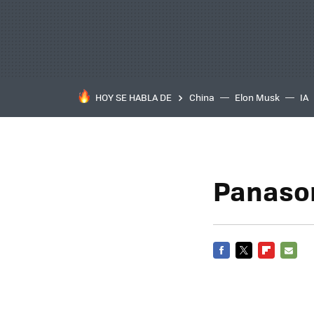
HOY SE HABLA DE
China
Elon Musk
IA
Panason
FACEBOOK
TWITTER
FLIPBOARD
E-
MAIL