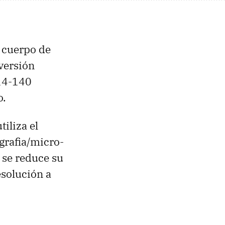
 cuerpo de
versión
 14-140
o.
iliza el
grafia/micro-
 se reduce su
esolución a