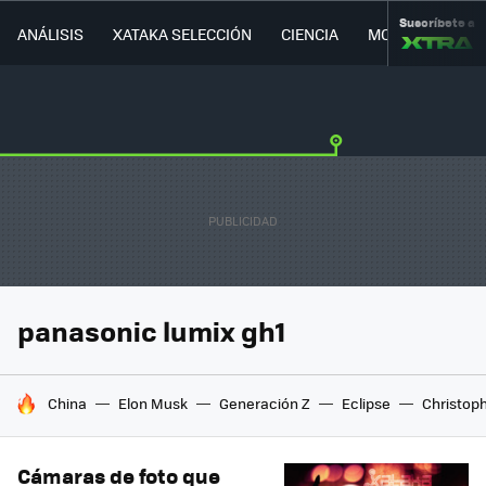
Suscríbete a
ANÁLISIS
XATAKA SELECCIÓN
CIENCIA
MOVILIDAD
panasonic lumix gh1
HOY SE HABLA DE
China
Elon Musk
Generación Z
Eclipse
Christop
Cámaras de foto que