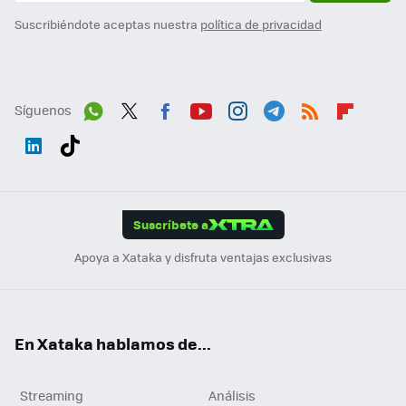
Suscribiéndote aceptas nuestra
política de privacidad
Síguenos
Wh
Twit
Fac
You
Inst
Tele
RSS
Flip
ats
ter
ebo
tub
agr
gra
boa
Link
Tikt
App
ok
e
am
m
rd
edI
ok
Suscríbete a
n
Apoya a Xataka y disfruta ventajas exclusivas
En Xataka hablamos de...
Streaming
Análisis