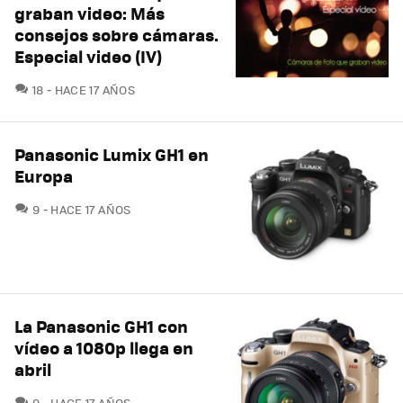
graban video: Más
consejos sobre cámaras.
Especial video (IV)
COMENTARIOS
18
HACE 17 AÑOS
Panasonic Lumix GH1 en
Europa
COMENTARIOS
9
HACE 17 AÑOS
La Panasonic GH1 con
vídeo a 1080p llega en
abril
COMENTARIOS
9
HACE 17 AÑOS