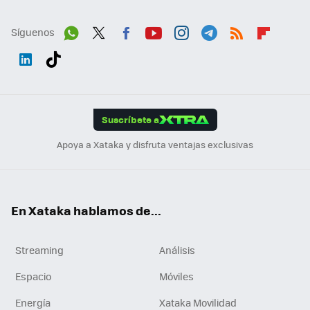
Síguenos
Wh
Twit
Fac
You
Inst
Tele
RSS
Flip
ats
ter
ebo
tub
agr
gra
boa
Link
Tikt
App
ok
e
am
m
rd
edI
ok
Suscríbete a
n
Apoya a Xataka y disfruta ventajas exclusivas
En Xataka hablamos de...
Streaming
Análisis
Espacio
Móviles
Energía
Xataka Movilidad