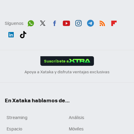
Síguenos
Wh
Twit
Fac
You
Inst
Tele
RSS
Flip
ats
ter
ebo
tub
agr
gra
boa
Link
Tikt
App
ok
e
am
m
rd
edI
ok
Suscríbete a
n
Apoya a Xataka y disfruta ventajas exclusivas
En Xataka hablamos de...
Streaming
Análisis
Espacio
Móviles