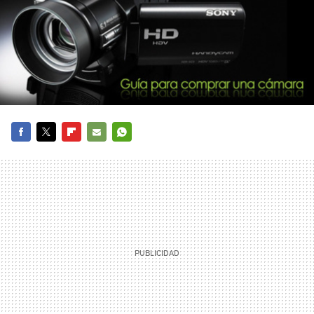
FACEBOOK
TWITTER
FLIPBOARD
E-
WHATSAPP
MAIL