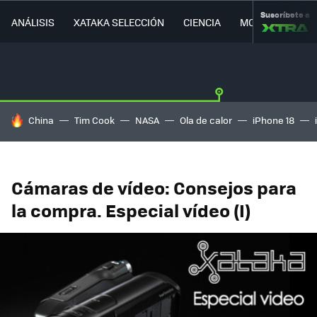
Suscríbete a
ANÁLISIS
XATAKA SELECCIÓN
CIENCIA
MOVILIDAD
HOY SE HABLA DE
China
Tim Cook
NASA
Ola de calor
iPhone 18
Cámaras de vídeo: Consejos para
la compra. Especial vídeo (I)