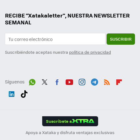
RECIBE "Xatakaletter", NUESTRA NEWSLETTER
SEMANAL
SUSCRIBIR
Suscribiéndote aceptas nuestra
política de privacidad
Síguenos
Wh
Twit
Fac
You
Inst
Tele
RSS
Flip
ats
ter
ebo
tub
agr
gra
boa
Link
Tikt
App
ok
e
am
m
rd
edI
ok
Suscríbete a
n
Apoya a Xataka y disfruta ventajas exclusivas