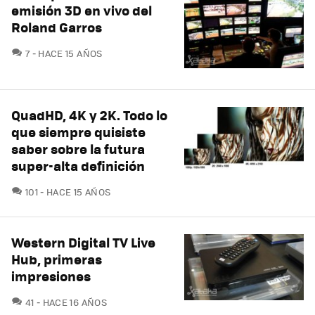
emisión 3D en vivo del
Roland Garros
COMENTARIOS
7
HACE 15 AÑOS
QuadHD, 4K y 2K. Todo lo
que siempre quisiste
saber sobre la futura
super-alta definición
COMENTARIOS
101
HACE 15 AÑOS
Western Digital TV Live
Hub, primeras
impresiones
COMENTARIOS
41
HACE 16 AÑOS