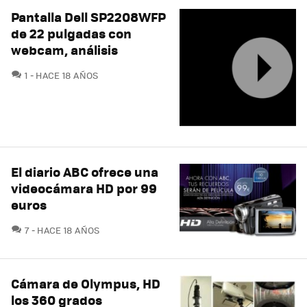
Pantalla Dell SP2208WFP
de 22 pulgadas con
webcam, análisis
COMENTARIOS
1
HACE 18 AÑOS
El diario ABC ofrece una
videocámara HD por 99
euros
COMENTARIOS
7
HACE 18 AÑOS
Cámara de Olympus, HD
los 360 grados