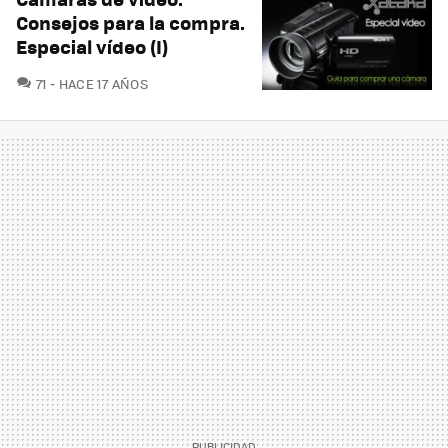
Consejos para la compra.
Especial vídeo (I)
COMENTARIOS
71
HACE 17 AÑOS