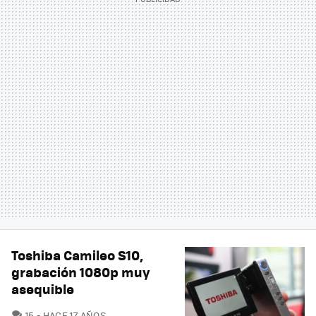
Toshiba Camileo S10,
grabación 1080p muy
asequible
COMENTARIOS
15
HACE 17 AÑOS