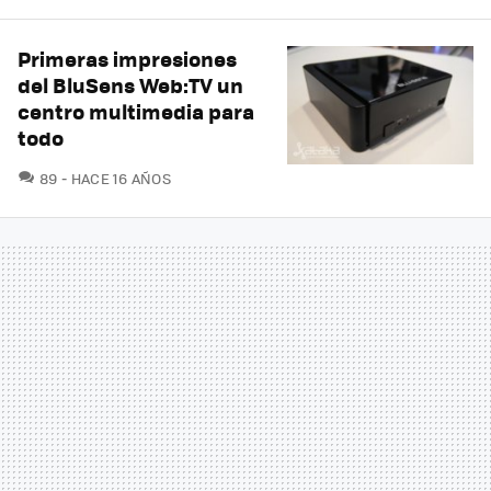
Primeras impresiones
del BluSens Web:TV un
centro multimedia para
todo
COMENTARIOS
89
HACE 16 AÑOS