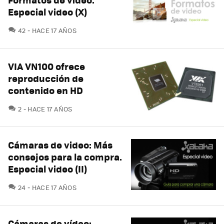
Especial video (X)
COMENTARIOS
42
HACE 17 AÑOS
VIA VN100 ofrece
reproducción de
contenido en HD
COMENTARIOS
2
HACE 17 AÑOS
Cámaras de video: Más
consejos para la compra.
Especial video (II)
COMENTARIOS
24
HACE 17 AÑOS
Cámaras de vídeo: