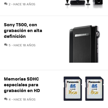
COMENTARIOS
2
HACE 18 AÑOS
Sony T500, con
grabación en alta
definición
COMENTARIOS
5
HACE 18 AÑOS
Memorias SDHC
especiales para
grabación en HD
COMENTARIOS
4
HACE 18 AÑOS