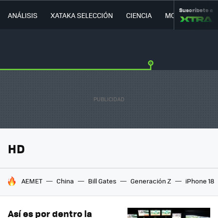
Suscríbete a
ANÁLISIS
XATAKA SELECCIÓN
CIENCIA
MOVILIDAD
HD
HOY SE HABLA DE
AEMET
China
Bill Gates
Generación Z
iPhone 18
Así es por dentro la