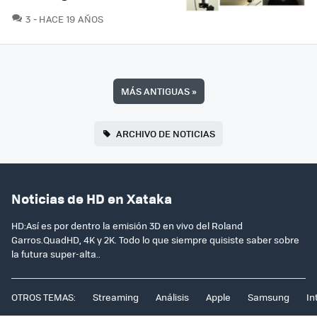
COMENTARIOS
3
HACE 19 AÑOS
MÁS ANTIGUAS
»
ARCHIVO DE NOTICIAS
Noticias de HD en Xataka
HD:Así es por dentro la emisión 3D en vivo del Roland
Garros.QuadHD, 4K y 2K. Todo lo que siempre quisiste saber sobre
la futura super-alta..
OTROS TEMAS:
Streaming
Análisis
Apple
Samsung
In