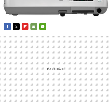
FACEBOOK
TWITTER
FLIPBOARD
E-
WHATSAPP
MAIL