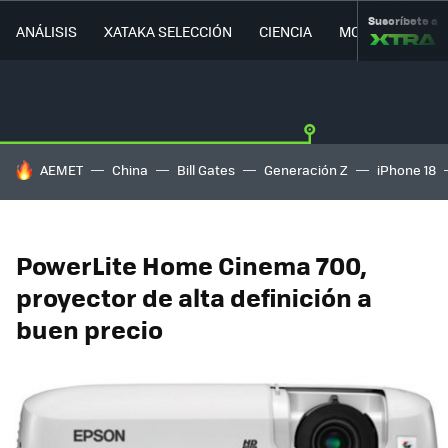
Suscríbete a
ANÁLISIS
XATAKA SELECCIÓN
CIENCIA
MOVILIDAD
HOY SE HABLA DE
AEMET
China
Bill Gates
Generación Z
iPhone 18
PowerLite Home Cinema 700,
proyector de alta definición a
buen precio