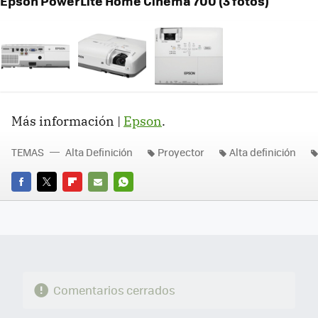
Epson PowerLite Home Cinema 700 (3 fotos)
Más información |
Epson
.
TEMAS
Alta Definición
Proyector
Alta definición
FACEBOOK
TWITTER
FLIPBOARD
E-
WHATSAPP
MAIL
Comentarios cerrados