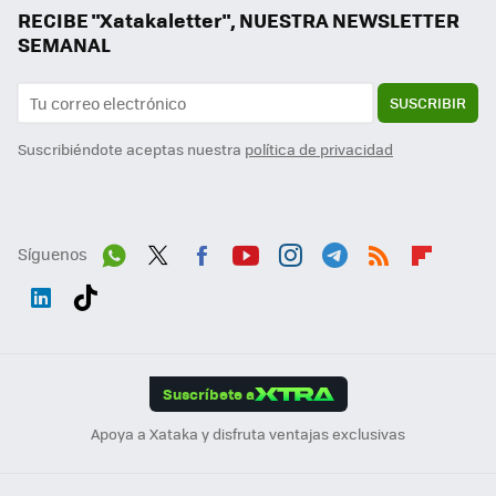
RECIBE "Xatakaletter", NUESTRA NEWSLETTER
SEMANAL
SUSCRIBIR
Suscribiéndote aceptas nuestra
política de privacidad
Síguenos
Wh
Twit
Fac
You
Inst
Tele
RSS
Flip
ats
ter
ebo
tub
agr
gra
boa
Link
Tikt
App
ok
e
am
m
rd
edI
ok
Suscríbete a
n
Apoya a Xataka y disfruta ventajas exclusivas