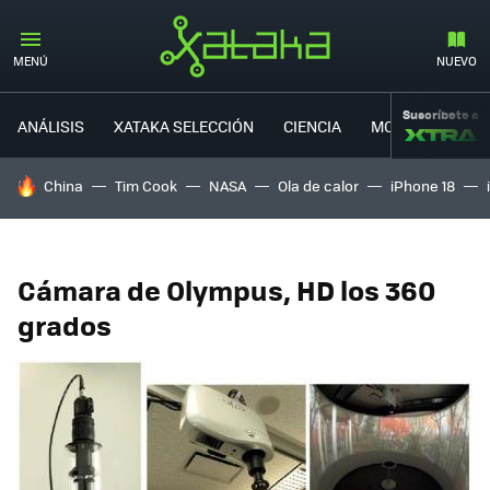
MENÚ
NUEVO
Suscríbete a
ANÁLISIS
XATAKA SELECCIÓN
CIENCIA
MOVILIDAD
HOY SE HABLA DE
China
Tim Cook
NASA
Ola de calor
iPhone 18
Cámara de Olympus, HD los 360
grados