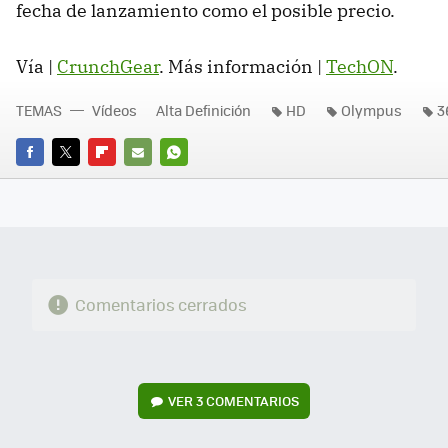
fecha de lanzamiento como el posible precio.
Vía |
CrunchGear
. Más información |
TechON
.
TEMAS
Vídeos
Alta Definición
HD
Olympus
3
FACEBOOK
TWITTER
FLIPBOARD
E-
WHATSAPP
MAIL
Comentarios cerrados
VER
3 COMENTARIOS