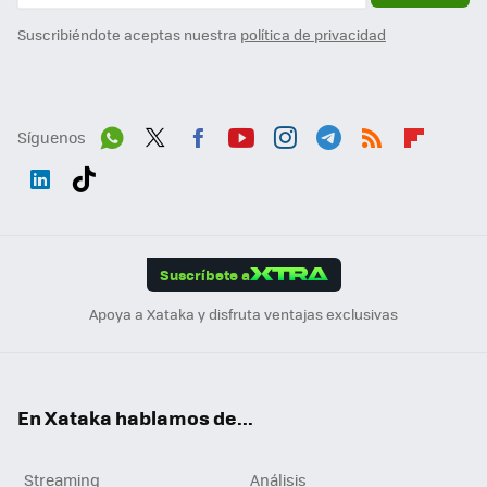
Suscribiéndote aceptas nuestra
política de privacidad
Síguenos
Wh
Twit
Fac
You
Inst
Tele
RSS
Flip
ats
ter
ebo
tub
agr
gra
boa
Link
Tikt
App
ok
e
am
m
rd
edI
ok
Suscríbete a
n
Apoya a Xataka y disfruta ventajas exclusivas
En Xataka hablamos de...
Streaming
Análisis