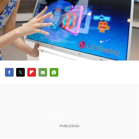
FACEBOOK
TWITTER
FLIPBOARD
E-
WHATSAPP
MAIL