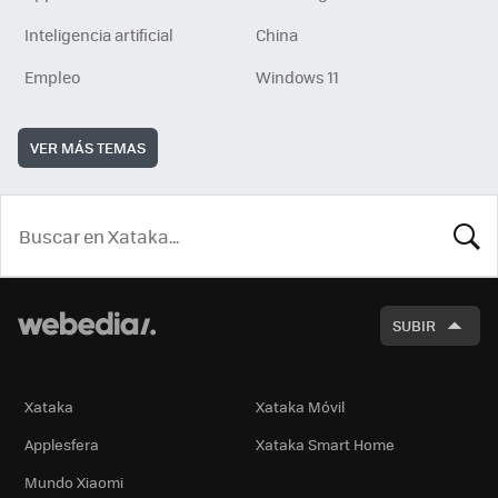
Inteligencia artificial
China
Empleo
Windows 11
VER MÁS TEMAS
BUSCA
SUBIR
Xataka
Xataka Móvil
Applesfera
Xataka Smart Home
Mundo Xiaomi