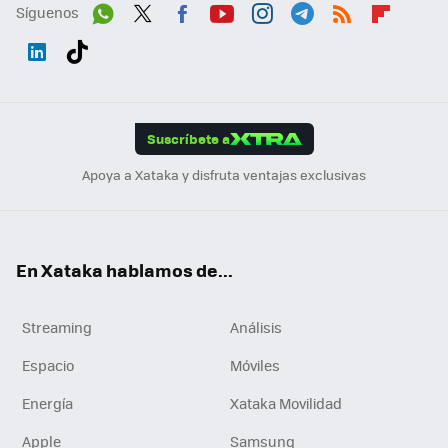
Síguenos
Wh
Twit
Fac
You
Inst
Tele
RSS
Flip
ats
ter
ebo
tub
agr
gra
boa
Link
Tikt
App
ok
e
am
m
rd
edI
ok
Suscríbete a
n
Apoya a Xataka y disfruta ventajas exclusivas
En Xataka hablamos de...
Streaming
Análisis
Espacio
Móviles
Energía
Xataka Movilidad
Apple
Samsung