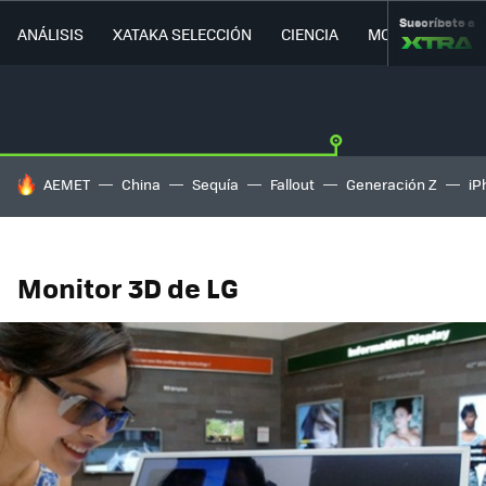
Suscríbete a
ANÁLISIS
XATAKA SELECCIÓN
CIENCIA
MOVILIDAD
HOY SE HABLA DE
AEMET
China
Sequía
Fallout
Generación Z
iP
Monitor 3D de LG