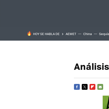
HOY SE HABLA DE
AEMET
China
Sequí
Análisi
FACEBOOK
TWITTER
FLIPBOARD
E-
MAIL