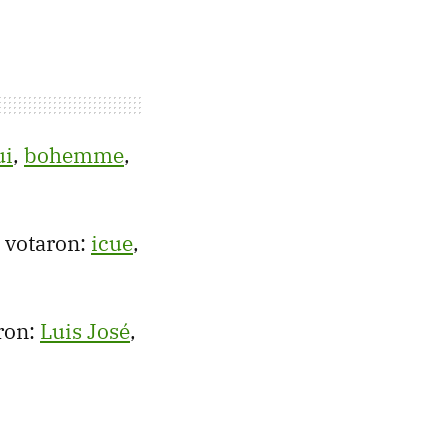
ui
,
bohemme
,
o votaron:
icue
,
ron:
Luis José
,