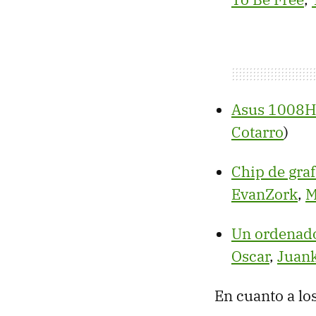
Asus 1008H
Cotarro
)
Chip de graf
EvanZork
,
M
Un ordenado
Oscar
,
Juank
En cuanto a lo