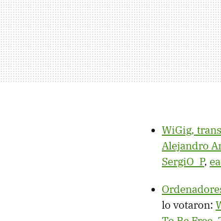
WiGig, tran
Alejandro 
SergiO_P
,
e
Ordenadores
lo votaron:
To Be Free
,