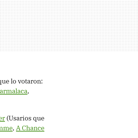
que lo votaron:
armalaca
,
er
(Usarios que
mme
,
A Chance