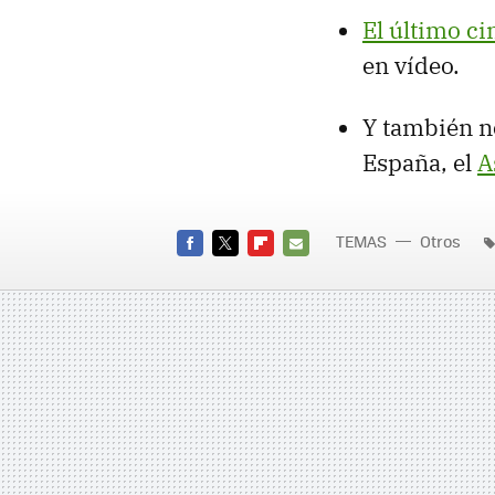
El último ci
en vídeo.
Y también n
España, el
A
TEMAS
Otros
FACEBOOK
TWITTER
FLIPBOARD
E-
MAIL