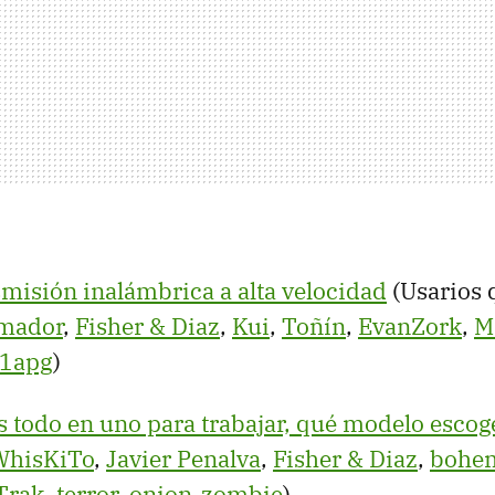
smisión inalámbrica a alta velocidad
(Usarios 
Amador
,
Fisher & Diaz
,
Kui
,
Toñín
,
EvanZork
,
M
a1apg
)
 todo en uno para trabajar, qué modelo escog
WhisKiTo
,
Javier Penalva
,
Fisher & Diaz
,
bohe
Trak
,
terror_onion-zombie
)