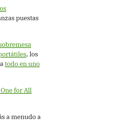
ros
ranzas puestas
 sobremesa
ortátiles
, los
sa
todo en uno
One for All
ás a menudo a