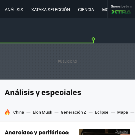
Suscríbete a
ANÁLISIS
XATAKA SELECCIÓN
CIENCIA
MOVILIDAD
Análisis y especiales
HOY SE HABLA DE
China
Elon Musk
Generación Z
Eclipse
Mapa
Androides y periféricos: