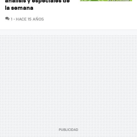
análisis y especiales de
la semana
COMENTARIOS
1
HACE 15 AÑOS