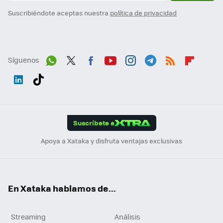
Suscribiéndote aceptas nuestra
política de privacidad
Síguenos
Wh
Twit
Fac
You
Inst
Tele
RSS
Flip
ats
ter
ebo
tub
agr
gra
boa
Link
Tikt
App
ok
e
am
m
rd
edI
ok
Suscríbete a
n
Apoya a Xataka y disfruta ventajas exclusivas
En Xataka hablamos de...
Streaming
Análisis