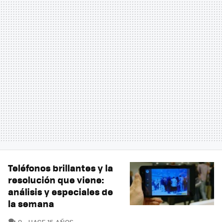
Teléfonos brillantes y la
resolución que viene:
análisis y especiales de
la semana
COMENTARIOS
0
HACE 15 AÑOS