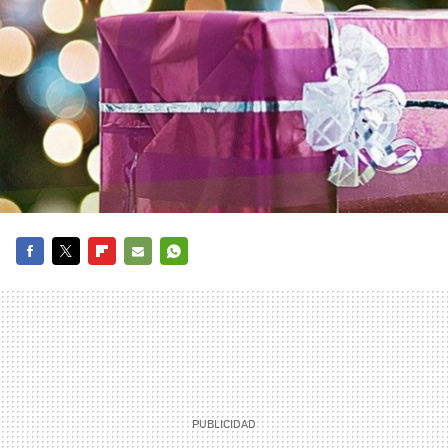
FACEBOOK
TWITTER
FLIPBOARD
E-
WHATSAPP
MAIL