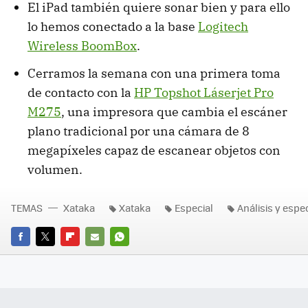
El iPad también quiere sonar bien y para ello
lo hemos conectado a la base
Logitech
Wireless BoomBox
.
Cerramos la semana con una primera toma
de contacto con la
HP Topshot Láserjet Pro
M275
, una impresora que cambia el escáner
plano tradicional por una cámara de 8
megapíxeles capaz de escanear objetos con
volumen.
TEMAS
Xataka
Xataka
Especial
Análisis y espe
FACEBOOK
TWITTER
FLIPBOARD
E-
WHATSAPP
MAIL