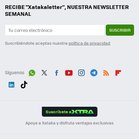
RECIBE "Xatakaletter", NUESTRA NEWSLETTER
SEMANAL
SUSCRIBIR
Suscribiéndote aceptas nuestra
política de privacidad
Síguenos
Wh
Twit
Fac
You
Inst
Tele
RSS
Flip
ats
ter
ebo
tub
agr
gra
boa
Link
Tikt
App
ok
e
am
m
rd
edI
ok
Suscríbete a
n
Apoya a Xataka y disfruta ventajas exclusivas