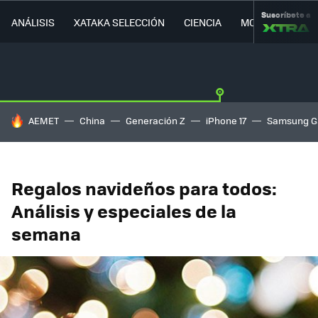
Suscríbete a
ANÁLISIS
XATAKA SELECCIÓN
CIENCIA
MOVILIDAD
HOY SE HABLA DE
AEMET
China
Generación Z
iPhone 17
Samsung G
Regalos navideños para todos:
Análisis y especiales de la
semana