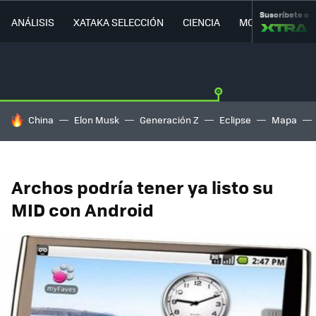
Suscríbete a
ANÁLISIS
XATAKA SELECCIÓN
CIENCIA
MOVILIDAD
HOY SE HABLA DE
China
Elon Musk
Generación Z
Eclipse
Mapa
Archos podría tener ya listo su
MID con Android