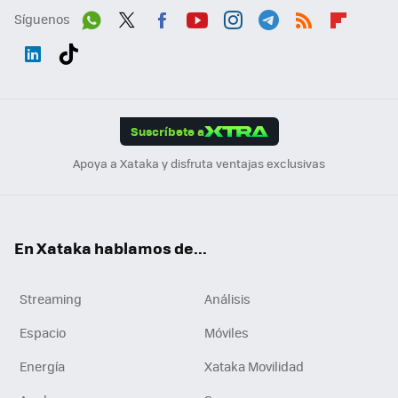
Síguenos
Wh
Twit
Fac
You
Inst
Tele
RSS
Flip
ats
ter
ebo
tub
agr
gra
boa
Link
Tikt
App
ok
e
am
m
rd
edI
ok
Suscríbete a
n
Apoya a Xataka y disfruta ventajas exclusivas
En Xataka hablamos de...
Streaming
Análisis
Espacio
Móviles
Energía
Xataka Movilidad