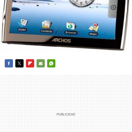
FACEBOOK
TWITTER
FLIPBOARD
E-
WHATSAPP
MAIL