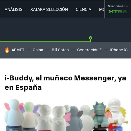
Suscríbete a
ANÁLISIS
XATAKA SELECCIÓN
CIENCIA
MOVILIDAD
HOY SE HABLA DE
AEMET
China
Bill Gates
Generación Z
iPhone 18
i-Buddy, el muñeco Messenger, ya
en España