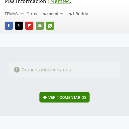
Más información |
Memtec
.
TEMAS
Otros
memtec
i-Buddy
FACEBOOK
TWITTER
FLIPBOARD
E-
WHATSAPP
MAIL
Comentarios cerrados
VER
4 COMENTARIOS