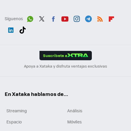
Síguenos
Wh
Twit
Fac
You
Inst
Tele
RSS
Flip
ats
ter
ebo
tub
agr
gra
boa
Link
Tikt
App
ok
e
am
m
rd
edI
ok
Suscríbete a
n
Apoya a Xataka y disfruta ventajas exclusivas
En Xataka hablamos de...
Streaming
Análisis
Espacio
Móviles