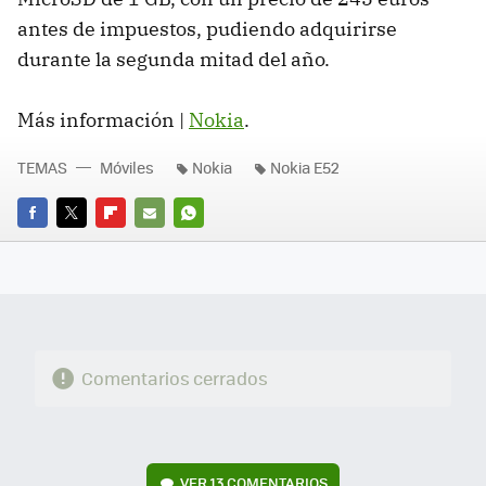
antes de impuestos, pudiendo adquirirse
durante la segunda mitad del año.
Más información |
Nokia
.
TEMAS
Móviles
Nokia
Nokia E52
FACEBOOK
TWITTER
FLIPBOARD
E-
WHATSAPP
MAIL
Comentarios cerrados
VER
13 COMENTARIOS