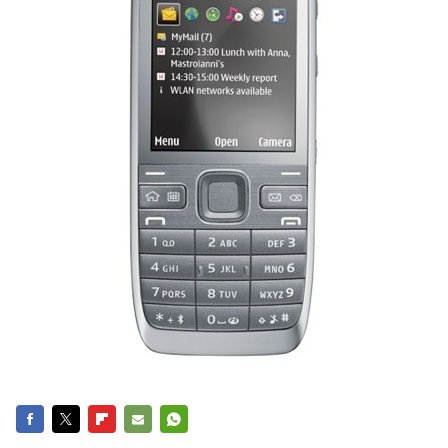
FACEBOOK
TWITTER
FLIPBOARD
E-
WHATSAPP