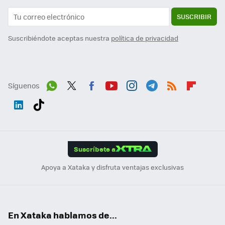
SUSCRIBIR
Suscribiéndote aceptas nuestra
política de privacidad
Síguenos
Wh
Twit
Fac
You
Inst
Tele
RSS
Flip
ats
ter
ebo
tub
agr
gra
boa
Link
Tikt
App
ok
e
am
m
rd
edI
ok
Suscríbete a
n
Apoya a Xataka y disfruta ventajas exclusivas
En Xataka hablamos de...