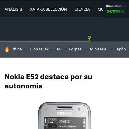
Suscríbete a
ANÁLISIS
XATAKA SELECCIÓN
CIENCIA
MOVILIDAD
HOY SE HABLA DE
China
Elon Musk
IA
Eclipse
Miniserie
Japón
Nokia E52 destaca por su
autonomía