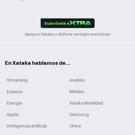
ats
ter
ebo
tub
agr
gra
boa
Link
Tikt
App
ok
e
am
m
rd
edI
ok
Suscríbete a
n
Apoya a Xataka y disfruta ventajas exclusivas
En Xataka hablamos de...
Streaming
Análisis
Espacio
Móviles
Energía
Xataka Movilidad
Apple
Samsung
Inteligencia artificial
China