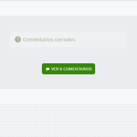
FACEBOOK
TWITTER
FLIPBOARD
E-
WHATSAPP
MAIL
Comentarios cerrados
VER
8 COMENTARIOS