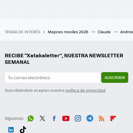
TEMAS DE INTERÉS
Mejores moviles 2026
Claude
Androi
RECIBE "Xatakaletter", NUESTRA NEWSLETTER
SEMANAL
SUSCRIBIR
Suscribiéndote aceptas nuestra
política de privacidad
Síguenos
Wh
Twit
Fac
You
Inst
Tele
RSS
Flip