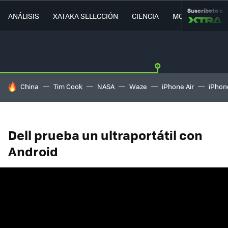
Suscríbete a
ANÁLISIS
XATAKA SELECCIÓN
CIENCIA
MOVILIDAD
HOY SE HABLA DE
China
Tim Cook
NASA
Waze
iPhone Air
iPhone
Dell prueba un ultraportátil con
Android