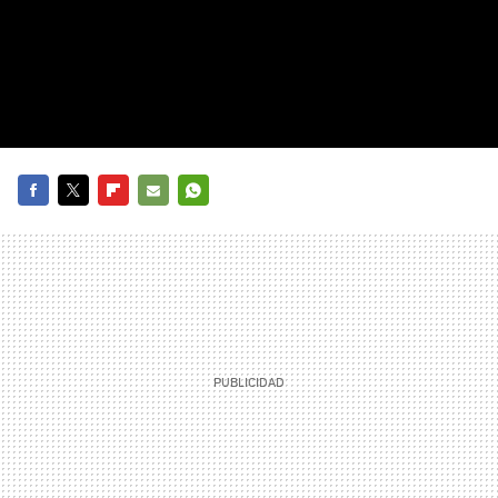
FACEBOOK
TWITTER
FLIPBOARD
E-
WHATSAPP
MAIL