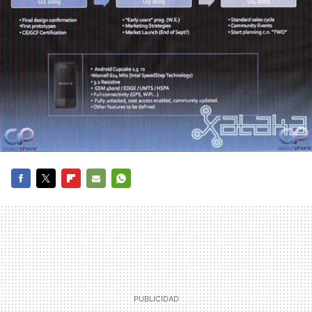
FACEBOOK
TWITTER
FLIPBOARD
E-
WHATSAPP
MAIL