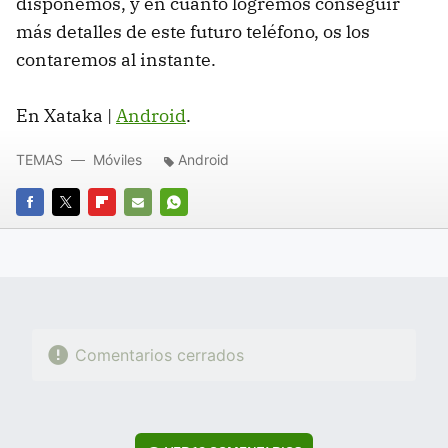
disponemos, y en cuanto logremos conseguir
más detalles de este futuro teléfono, os los
contaremos al instante.
En Xataka |
Android
.
TEMAS
Móviles
Android
FACEBOOK
TWITTER
FLIPBOARD
E-
WHATSAPP
MAIL
Comentarios cerrados