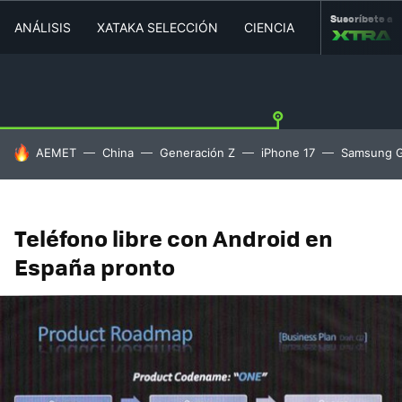
Suscríbete a
ANÁLISIS
XATAKA SELECCIÓN
CIENCIA
MOVILIDAD
HOY SE HABLA DE
AEMET
China
Generación Z
iPhone 17
Samsung G
Teléfono libre con Android en
España pronto