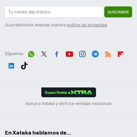
SUSCRIBIR
Suscribiéndote aceptas nuestra
política de privacidad
Síguenos
Wh
Twit
Fac
You
Inst
Tele
RSS
Flip
ats
ter
ebo
tub
agr
gra
boa
Link
Tikt
App
ok
e
am
m
rd
edIn
ok
Suscríbete a
Apoya a Xataka y disfruta ventajas exclusivas
En Xataka hablamos de...