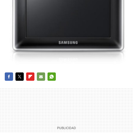
FACEBOOK
TWITTER
FLIPBOARD
E-
WHATSAPP
MAIL