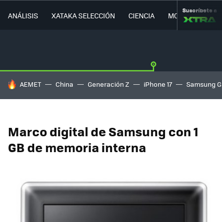
Suscríbete a
ANÁLISIS
XATAKA SELECCIÓN
CIENCIA
MOVILIDAD
HOY SE HABLA DE
AEMET
China
Generación Z
iPhone 17
Samsung G
Marco digital de Samsung con 1
GB de memoria interna