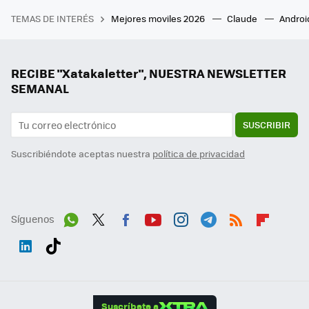
TEMAS DE INTERÉS
Mejores moviles 2026
Claude
Androi
RECIBE "Xatakaletter", NUESTRA NEWSLETTER
SEMANAL
SUSCRIBIR
Suscribiéndote aceptas nuestra
política de privacidad
Síguenos
Wh
Twit
Fac
You
Inst
Tele
RSS
Flip
ats
ter
ebo
tub
agr
gra
boa
Link
Tikt
App
ok
e
am
m
rd
edI
ok
Suscríbete a