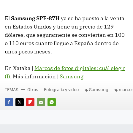
El
Samsung SPF-87H
ya se ha puesto a la venta
en Estados Unidos y tiene un precio de 129
dólares, que seguramente se conviertan en 100
o 110 euros cuanto llegue a España dentro de
unos pocos meses.
En Xataka |
Marcos de fotos digitales: cuál elegir
(I)
. Más información |
Samsung
TEMAS
Otros
Fotografía y vídeo
Samsung
marcos
FACEBOOK
TWITTER
FLIPBOARD
E-
WHATSAPP
MAIL