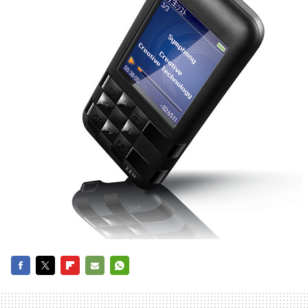
FACEBOOK
TWITTER
FLIPBOARD
E-
WHATSAPP
MAIL