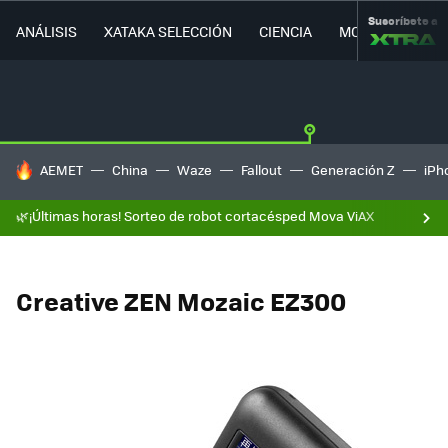
Suscríbete a
ANÁLISIS
XATAKA SELECCIÓN
CIENCIA
MOVILIDAD
HOY SE HABLA DE
AEMET
China
Waze
Fallout
Generación Z
iPh
🌿¡Últimas horas! Sorteo de robot cortacésped Mova ViAX
Creative ZEN Mozaic EZ300