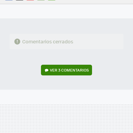
FACEBOOK
TWITTER
FLIPBOARD
E-
WHATSAPP
MAIL
Comentarios cerrados
VER
3 COMENTARIOS