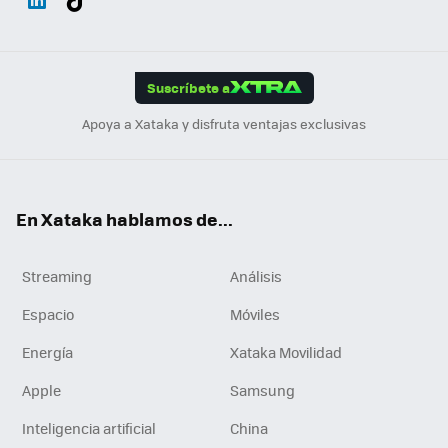
ats
ter
ebo
tub
agr
gra
boa
Link
Tikt
App
ok
e
am
m
rd
edI
ok
Suscríbete a
n
Apoya a Xataka y disfruta ventajas exclusivas
En Xataka hablamos de...
Streaming
Análisis
Espacio
Móviles
Energía
Xataka Movilidad
Apple
Samsung
Inteligencia artificial
China