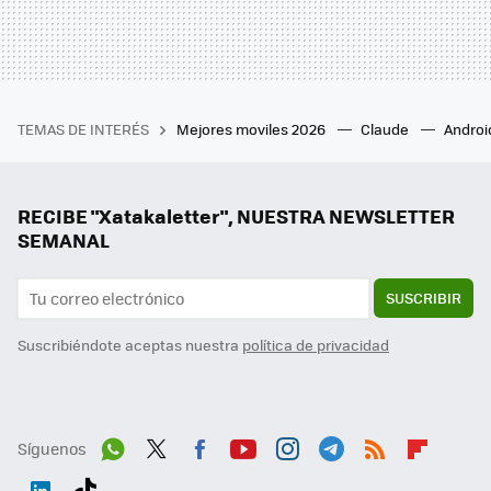
TEMAS DE INTERÉS
Mejores moviles 2026
Claude
Androi
RECIBE "Xatakaletter", NUESTRA NEWSLETTER
SEMANAL
SUSCRIBIR
Suscribiéndote aceptas nuestra
política de privacidad
Síguenos
Wh
Twit
Fac
You
Inst
Tele
RSS
Flip