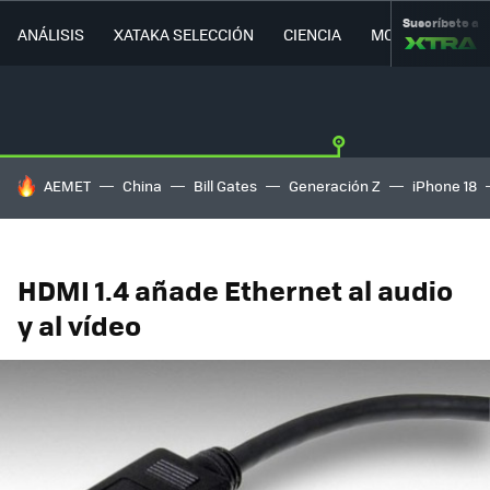
Suscríbete a
ANÁLISIS
XATAKA SELECCIÓN
CIENCIA
MOVILIDAD
HOY SE HABLA DE
AEMET
China
Bill Gates
Generación Z
iPhone 18
HDMI 1.4 añade Ethernet al audio
y al vídeo