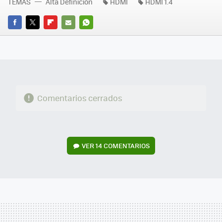
TEMAS
Alta Definición
HDMI
HDMI 1.4
FACEBOOK
TWITTER
FLIPBOARD
E-
WHATSAPP
MAIL
Comentarios cerrados
VER
14 COMENTARIOS