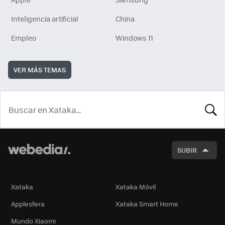
Inteligencia artificial
China
Empleo
Windows 11
VER MÁS TEMAS
BUSCA
SUBIR
Xataka
Xataka Móvil
Applesfera
Xataka Smart Home
Mundo Xiaomi