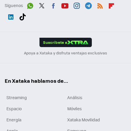
Síguenos
Wh
Twit
Fac
You
Inst
Tele
RSS
Flip
ats
ter
ebo
tub
agr
gra
boa
Link
Tikt
App
ok
e
am
m
rd
edI
ok
Suscríbete a
n
Apoya a Xataka y disfruta ventajas exclusivas
En Xataka hablamos de...
Streaming
Análisis
Espacio
Móviles
Energía
Xataka Movilidad
Apple
Samsung