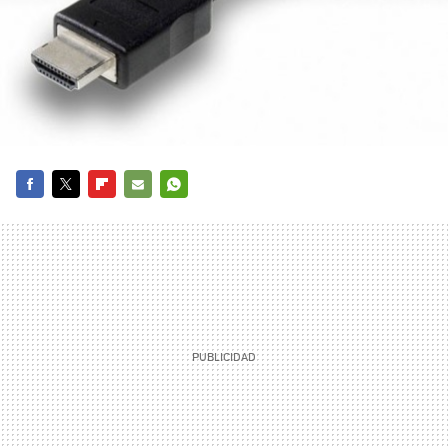
FACEBOOK
TWITTER
FLIPBOARD
E-
WHATSAPP
MAIL