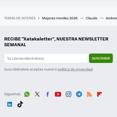
TEMAS DE INTERÉS
Mejores moviles 2026
Claude
Androi
RECIBE "Xatakaletter", NUESTRA NEWSLETTER
SEMANAL
SUSCRIBIR
Suscribiéndote aceptas nuestra
política de privacidad
Síguenos
Wh
Twit
Fac
You
Inst
Tele
RSS
Flip
ats
ter
ebo
tub
agr
gra
boa
Link
Tikt