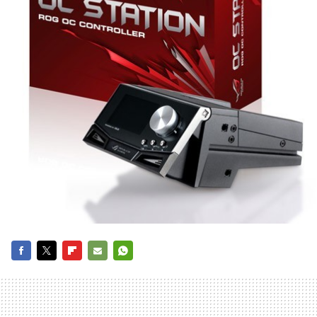
FACEBOOK
TWITTER
FLIPBOARD
E-
WHATSAPP
MAIL