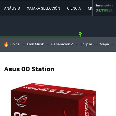
Suscríbete a
ANÁLISIS
XATAKA SELECCIÓN
CIENCIA
MOVILIDAD
HOY SE HABLA DE
China
Elon Musk
Generación Z
Eclipse
Mapa
Asus OC Station