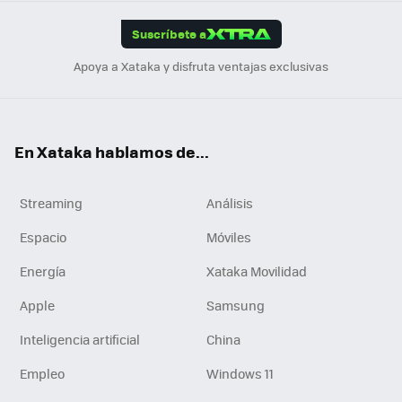
App
ok
e
am
m
rd
edI
ok
Suscríbete a
n
Apoya a Xataka y disfruta ventajas exclusivas
En Xataka hablamos de...
Streaming
Análisis
Espacio
Móviles
Energía
Xataka Movilidad
Apple
Samsung
Inteligencia artificial
China
Empleo
Windows 11