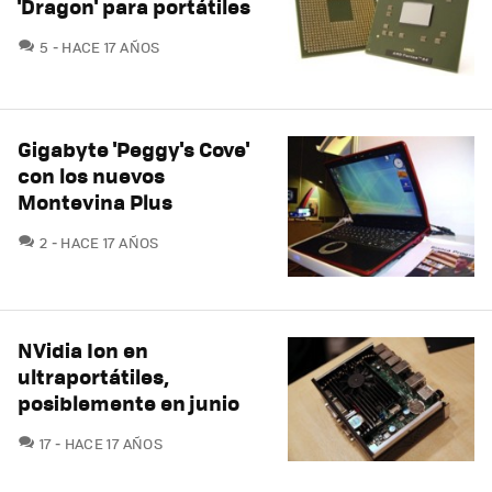
'Dragon' para portátiles
COMENTARIOS
5
HACE 17 AÑOS
Gigabyte 'Peggy's Cove'
con los nuevos
Montevina Plus
COMENTARIOS
2
HACE 17 AÑOS
NVidia Ion en
ultraportátiles,
posiblemente en junio
COMENTARIOS
17
HACE 17 AÑOS