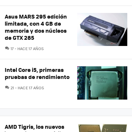
Asus MARS 295 edición
limitada, con 4 GB de
memoria y dos núcleos
de GTX 285
COMENTARIOS
17
HACE 17 AÑOS
Intel Core i5, primeras
pruebas de rendimiento
COMENTARIOS
21
HACE 17 AÑOS
AMD Tigris, los nuevos