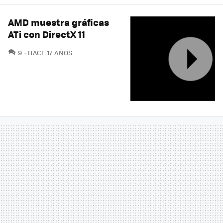
AMD muestra gráficas
ATi con DirectX 11
COMENTARIOS
9
HACE 17 AÑOS