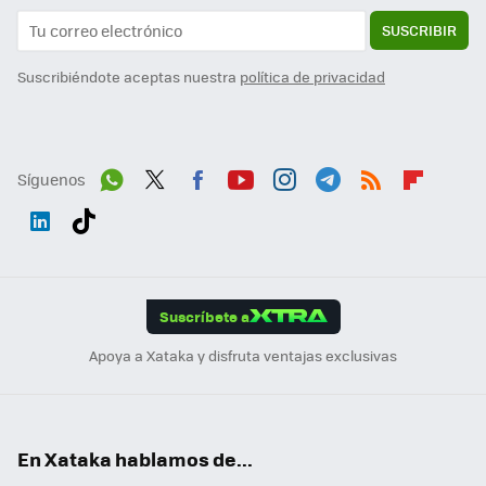
SUSCRIBIR
Suscribiéndote aceptas nuestra
política de privacidad
Síguenos
Wh
Twit
Fac
You
Inst
Tele
RSS
Flip
ats
ter
ebo
tub
agr
gra
boa
Link
Tikt
App
ok
e
am
m
rd
edI
ok
Suscríbete a
n
Apoya a Xataka y disfruta ventajas exclusivas
En Xataka hablamos de...