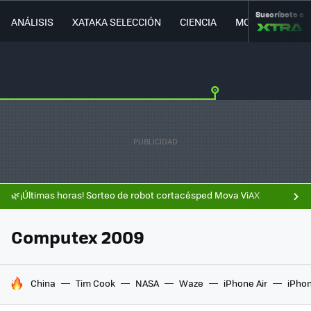
Suscríbete a
ANÁLISIS
XATAKA SELECCIÓN
CIENCIA
MOVILIDAD
🌿¡Últimas horas! Sorteo de robot cortacésped Mova ViAX
Computex 2009
HOY SE HABLA DE
China
Tim Cook
NASA
Waze
iPhone Air
iPhon