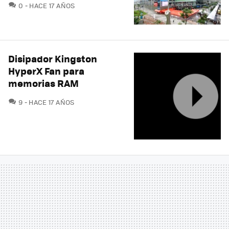
COMENTARIOS
0
HACE 17 AÑOS
Disipador Kingston
HyperX Fan para
memorias RAM
COMENTARIOS
9
HACE 17 AÑOS