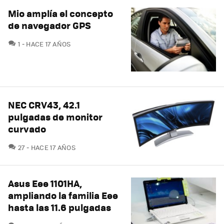
Mio amplía el concepto
de navegador GPS
COMENTARIOS
1
HACE 17 AÑOS
NEC CRV43, 42.1
pulgadas de monitor
curvado
COMENTARIOS
27
HACE 17 AÑOS
Asus Eee 1101HA,
ampliando la familia Eee
hasta las 11.6 pulgadas