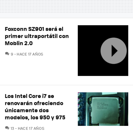
Foxconn SZ901 será el
primer ultraportátil con
Moblin 2.0
COMENTARIOS
9
HACE 17 AÑOS
Los Intel Core i7 se
renovarán ofreciendo
únicamente dos
modelos, los 950 y 975
COMENTARIOS
13
HACE 17 AÑOS