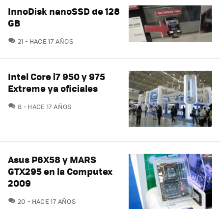
InnoDisk nanoSSD de 128
GB
COMENTARIOS
21
HACE 17 AÑOS
Intel Core i7 950 y 975
Extreme ya oficiales
COMENTARIOS
8
HACE 17 AÑOS
Asus P6X58 y MARS
GTX295 en la Computex
2009
COMENTARIOS
20
HACE 17 AÑOS