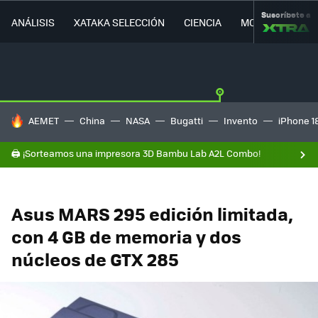
Suscríbete a
ANÁLISIS
XATAKA SELECCIÓN
CIENCIA
MOVILIDAD
HOY SE HABLA DE
AEMET
China
NASA
Bugatti
Invento
iPhone 1
🖨️ ¡Sorteamos una impresora 3D Bambu Lab A2L Combo!
Asus MARS 295 edición limitada,
con 4 GB de memoria y dos
núcleos de GTX 285