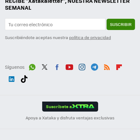
RECIBE "Xatakaletter", NUESTRA NEWSLETTER
SEMANAL
SUSCRIBIR
Suscribiéndote aceptas nuestra
política de privacidad
Síguenos
Wh
Twit
Fac
You
Inst
Tele
RSS
Flip
ats
ter
ebo
tub
agr
gra
boa
Link
Tikt
App
ok
e
am
m
rd
edI
ok
Suscríbete a
n
Apoya a Xataka y disfruta ventajas exclusivas