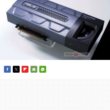
FACEBOOK
TWITTER
FLIPBOARD
E-
WHATSAPP
MAIL