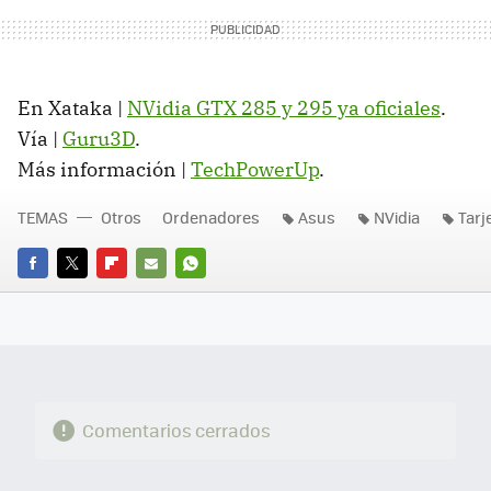
En Xataka |
NVidia
GTX
285 y 295 ya oficiales
.
Vía |
Guru3D
.
Más información |
TechPowerUp
.
TEMAS
Otros
Ordenadores
Asus
NVidia
Tarj
FACEBOOK
TWITTER
FLIPBOARD
E-
WHATSAPP
MAIL
Comentarios cerrados