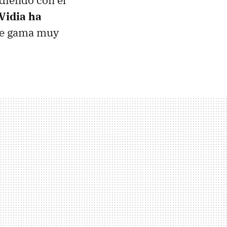
idiendo con el
Vidia ha
 de gama muy