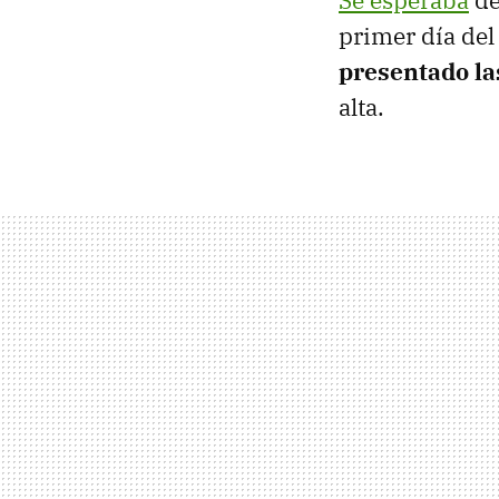
Se esperaba
de
primer día de
presentado l
alta.