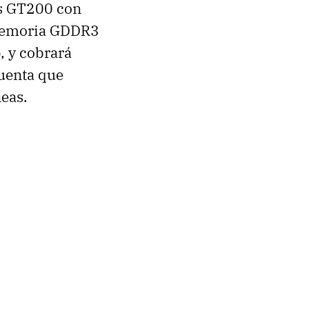
os GT200 con
 memoria GDDR3
o
, y cobrará
uenta que
neas.