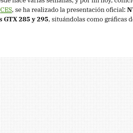
sde hace varias semanas, y por fin hoy, coinc
l
CES
, se ha realizado la presentación oficial:
N
as
GTX
285 y 295
, situándolas como gráficas