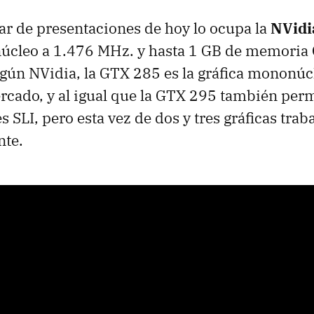
ar de presentaciones de hoy lo ocupa la
NVid
núcleo a 1.476 MHz. y hasta 1 GB de memori
gún NVidia, la
GTX
285 es la gráfica mononú
rcado, y al igual que la
GTX
295 también perm
es
SLI
, pero esta vez de dos y tres gráficas tra
te.