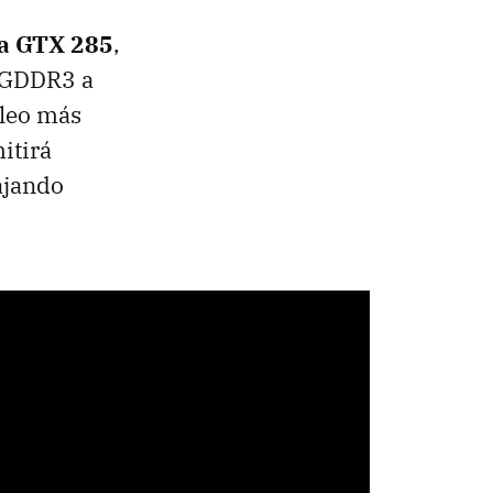
ia
GTX
285
,
a GDDR3 a
cleo más
itirá
bajando