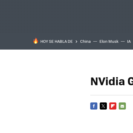
HOY SE HABLA DE
China
Elon Musk
IA
NVidia G
FACEBOOK
TWITTER
FLIPBOARD
E-
MAIL