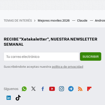
TEMAS DE INTERÉS
Mejores moviles 2026
Claude
Androi
RECIBE "Xatakaletter", NUESTRA NEWSLETTER
SEMANAL
SUSCRIBIR
Suscribiéndote aceptas nuestra
política de privacidad
Síguenos
Wh
Twit
Fac
You
Inst
Tele
RSS
Flip
ats
ter
ebo
tub
agr
gra
boa
Link
Tikt