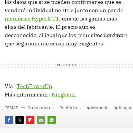
los datos que sí se pueden confirmar es que se
venderá individualmente o junto con un par de
memorias HyperX T1
, una de las gamas más
altas del fabricante. El precio aún es
desconocido, al igual que los requisitos
hardware
que seguramente serán muy exigentes.
Vía |
TechPowerUp
.
Más información |
Kingston
.
TEMAS
Ordenadores
Periféricos
Memoria
Kingst
FACEBOOK
TWITTER
FLIPBOARD
E-
WHATSAPP