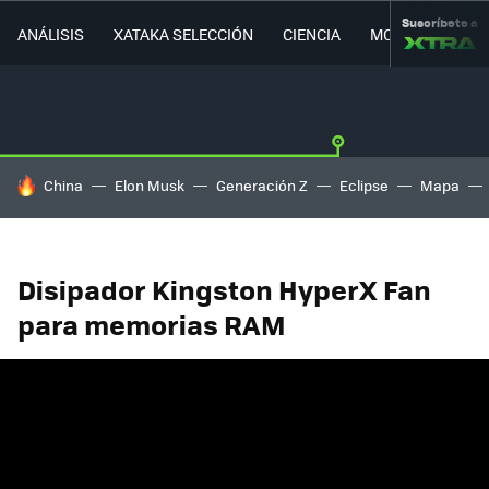
Suscríbete a
ANÁLISIS
XATAKA SELECCIÓN
CIENCIA
MOVILIDAD
HOY SE HABLA DE
China
Elon Musk
Generación Z
Eclipse
Mapa
Disipador Kingston HyperX Fan
para memorias RAM