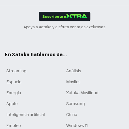
App
ok
e
am
m
rd
edI
ok
Suscríbete a
n
Apoya a Xataka y disfruta ventajas exclusivas
En Xataka hablamos de...
Streaming
Análisis
Espacio
Móviles
Energía
Xataka Movilidad
Apple
Samsung
Inteligencia artificial
China
Empleo
Windows 11