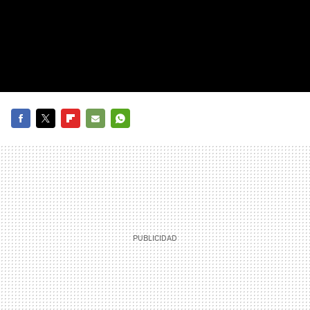
FACEBOOK
TWITTER
FLIPBOARD
E-
WHATSAPP
MAIL