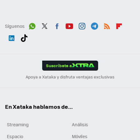
Síguenos
Wh
Twit
Fac
You
Inst
Tele
RSS
Flip
ats
ter
ebo
tub
agr
gra
boa
Link
Tikt
App
ok
e
am
m
rd
edI
ok
Suscríbete a
n
Apoya a Xataka y disfruta ventajas exclusivas
En Xataka hablamos de...
Streaming
Análisis
Espacio
Móviles