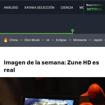
Suscríbete a
ANÁLISIS
XATAKA SELECCIÓN
CIENCIA
MOVILIDAD
HOY SE HABLA DE
China
Elon Musk
IA
Eclipse
Miniserie
Japón
Imagen de la semana: Zune HD es
real