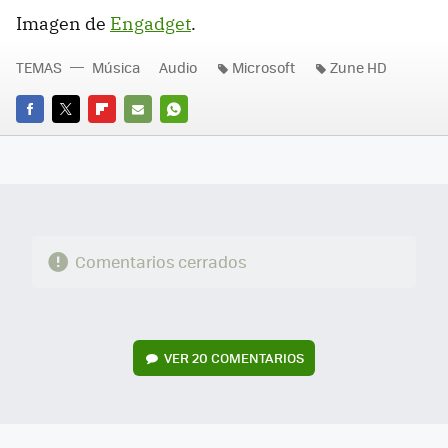
Imagen de
Engadget
.
TEMAS
Música
Audio
Microsoft
Zune HD
FACEBOOK
TWITTER
FLIPBOARD
E-
WHATSAPP
MAIL
Comentarios cerrados
VER
20 COMENTARIOS