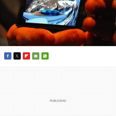
FACEBOOK
TWITTER
FLIPBOARD
E-
WHATSAPP
MAIL