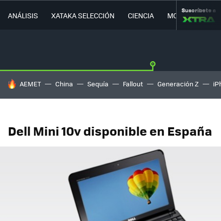
Suscríbete a
ANÁLISIS
XATAKA SELECCIÓN
CIENCIA
MOVILIDAD
HOY SE HABLA DE
AEMET
China
Sequía
Fallout
Generación Z
iP
Dell Mini 10v disponible en España