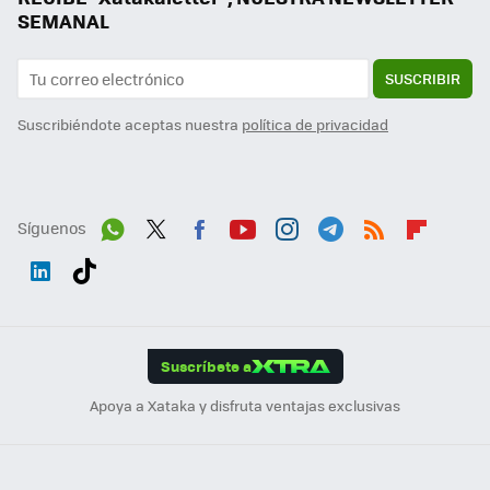
SEMANAL
SUSCRIBIR
Suscribiéndote aceptas nuestra
política de privacidad
Síguenos
Wh
Twit
Fac
You
Inst
Tele
RSS
Flip
ats
ter
ebo
tub
agr
gra
boa
Link
Tikt
App
ok
e
am
m
rd
edI
ok
Suscríbete a
n
Apoya a Xataka y disfruta ventajas exclusivas