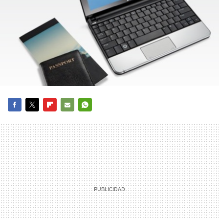
FACEBOOK
TWITTER
FLIPBOARD
E-
WHATSAPP
MAIL