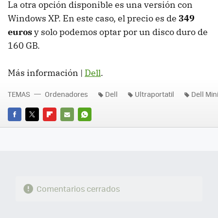
La otra opción disponible es una versión con
Windows XP. En este caso, el precio es de
349
euros
y solo podemos optar por un disco duro de
160 GB.
Más información |
Dell
.
TEMAS
Ordenadores
Dell
Ultraportatil
Dell Min
FACEBOOK
TWITTER
FLIPBOARD
E-
WHATSAPP
MAIL
Comentarios cerrados