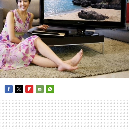
FACEBOOK
TWITTER
FLIPBOARD
E-
WHATSAPP
MAIL