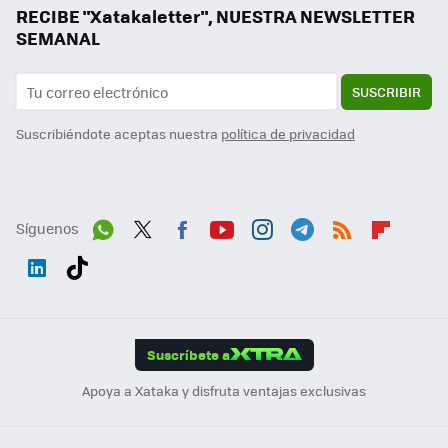
RECIBE "Xatakaletter", NUESTRA NEWSLETTER
SEMANAL
SUSCRIBIR
Suscribiéndote aceptas nuestra
política de privacidad
Síguenos
Wh
Twit
Fac
You
Inst
Tele
RSS
Flip
ats
ter
ebo
tub
agr
gra
boa
Link
Tikt
App
ok
e
am
m
rd
edI
ok
Suscríbete a
n
Apoya a Xataka y disfruta ventajas exclusivas