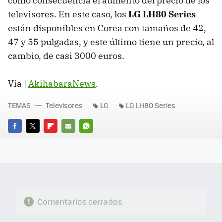
como consecuencia el aumento del precio de los
televisores. En este caso, los
LG LH80 Series
están disponibles en Corea con tamaños de 42,
47 y 55 pulgadas, y este último tiene un precio, al
cambio, de casi 3000 euros.
Vía |
AkihabaraNews
.
TEMAS
Televisores
LG
LG LH80 Series
FACEBOOK
TWITTER
FLIPBOARD
E-
WHATSAPP
MAIL
Comentarios cerrados