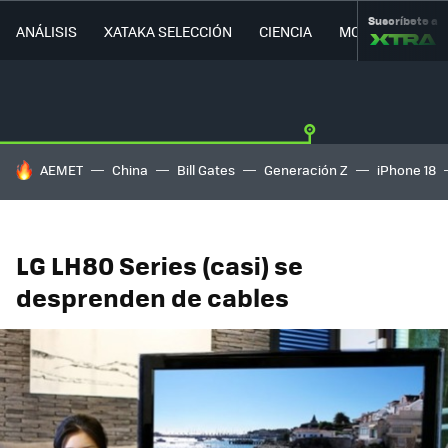
Suscríbete a
ANÁLISIS
XATAKA SELECCIÓN
CIENCIA
MOVILIDAD
HOY SE HABLA DE
AEMET
China
Bill Gates
Generación Z
iPhone 18
LG LH80 Series (casi) se
desprenden de cables