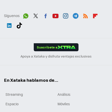
Síguenos
Wh
Twit
Fac
You
Inst
Tele
RSS
Flip
ats
ter
ebo
tub
agr
gra
boa
Link
Tikt
App
ok
e
am
m
rd
edI
ok
Suscríbete a
n
Apoya a Xataka y disfruta ventajas exclusivas
En Xataka hablamos de...
Streaming
Análisis
Espacio
Móviles