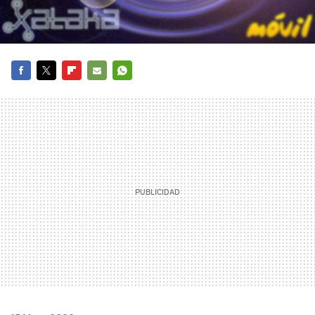
FACEBOOK
TWITTER
FLIPBOARD
E-
WHATSAPP
MAIL