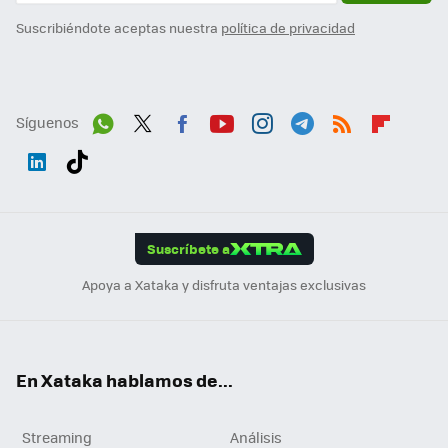
Suscribiéndote aceptas nuestra
política de privacidad
Síguenos
Wh
Twit
Fac
You
Inst
Tele
RSS
Flip
ats
ter
ebo
tub
agr
gra
boa
Link
Tikt
App
ok
e
am
m
rd
edI
ok
Suscríbete a
n
Apoya a Xataka y disfruta ventajas exclusivas
En Xataka hablamos de...
Streaming
Análisis