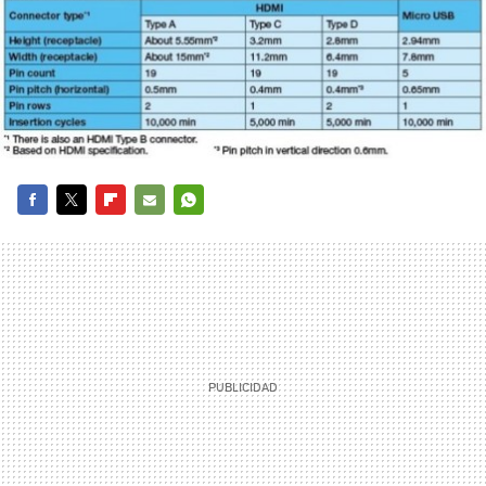
FACEBOOK
TWITTER
FLIPBOARD
E-
WHATSAPP
MAIL