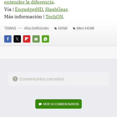
entender la diferencia
.
Vía |
EngadgetHD
,
SlashGear
.
Más información |
TechON
.
TEMAS
Alta Definición
HDMI
Mini-HDMI
FACEBOOK
TWITTER
FLIPBOARD
E-
WHATSAPP
MAIL
Comentarios cerrados
VER
14 COMENTARIOS