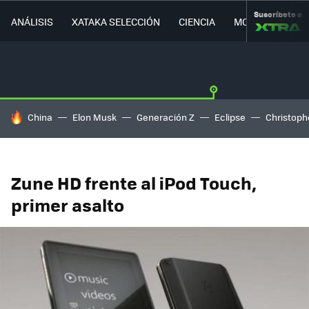
Suscríbete a
ANÁLISIS
XATAKA SELECCIÓN
CIENCIA
MOVILIDAD
HOY SE HABLA DE
China
Elon Musk
Generación Z
Eclipse
Christoph
Zune HD frente al iPod Touch,
primer asalto