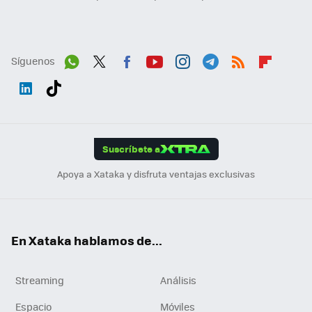
Síguenos
Wh
Twit
Fac
You
Inst
Tele
RSS
Flip
ats
ter
ebo
tub
agr
gra
boa
Link
Tikt
App
ok
e
am
m
rd
edI
ok
Suscríbete a
n
Apoya a Xataka y disfruta ventajas exclusivas
En Xataka hablamos de...
Streaming
Análisis
Espacio
Móviles