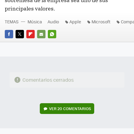
sobremesa de la empresa sea uno de sus
principales valores.
TEMAS
Música
Audio
Apple
Microsoft
Compa
FACEBOOK
TWITTER
FLIPBOARD
E-
WHATSAPP
MAIL
Comentarios cerrados
VER
20 COMENTARIOS