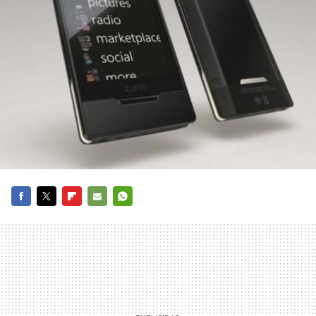
FACEBOOK
TWITTER
FLIPBOARD
E-
WHATSAPP
MAIL