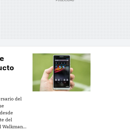
ve
ucto
ersario del
ue
 desde
te del
l Walkman...