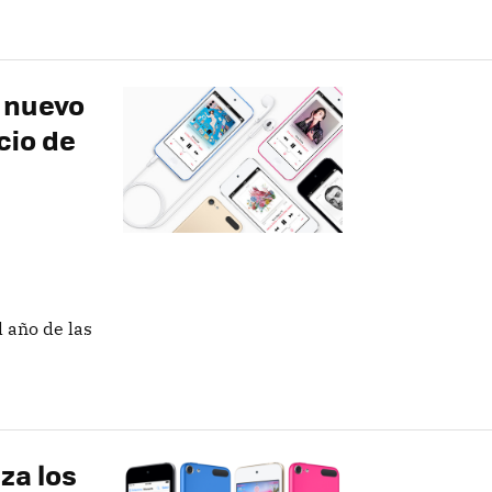
, nuevo
cio de
l año de las
za los