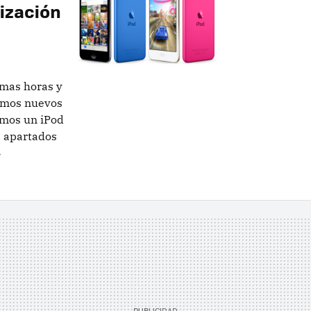
lización
imas horas y
nemos nuevos
amos un iPod
s apartados
»