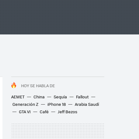
HOY SE HABLA DE
AEMET
China
Sequía
Fallout
Generación Z
iPhone 18
Arabia Saudí
GTA VI
Café
Jeff Bezos