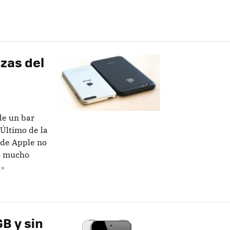
ezas del
de un bar
Último de la
 de Apple no
bo mucho
 »
B y sin