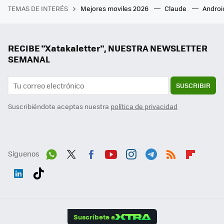
TEMAS DE INTERÉS
Mejores moviles 2026
Claude
Androi
RECIBE "Xatakaletter", NUESTRA NEWSLETTER
SEMANAL
SUSCRIBIR
Suscribiéndote aceptas nuestra
política de privacidad
Síguenos
Wh
Twit
Fac
You
Inst
Tele
RSS
Flip
ats
ter
ebo
tub
agr
gra
boa
Link
Tikt
App
ok
e
am
m
rd
edI
ok
Suscríbete a
n