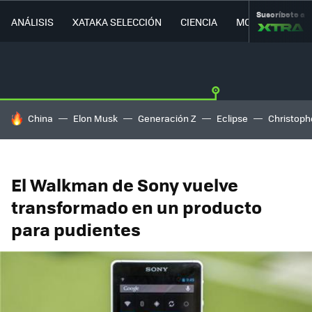
Suscríbete a
ANÁLISIS
XATAKA SELECCIÓN
CIENCIA
MOVILIDAD
HOY SE HABLA DE
China
Elon Musk
Generación Z
Eclipse
Christoph
El Walkman de Sony vuelve
transformado en un producto
para pudientes