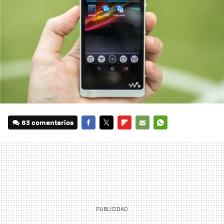
63 comentarios
FACEBOOK
TWITTER
FLIPBOARD
E-
WHATSAPP
MAIL