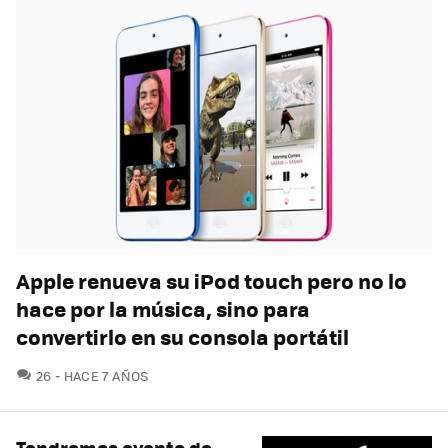
Apple renueva su iPod touch pero no lo
hace por la música, sino para
convertirlo en su consola portátil
COMENTARIOS
26
HACE 7 AÑOS
Tendremos evento de