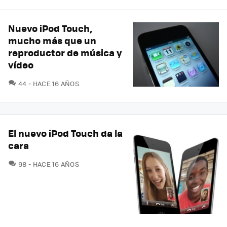
Nuevo iPod Touch,
mucho más que un
reproductor de música y
vídeo
COMENTARIOS
44
HACE 16 AÑOS
El nuevo iPod Touch da la
cara
COMENTARIOS
98
HACE 16 AÑOS