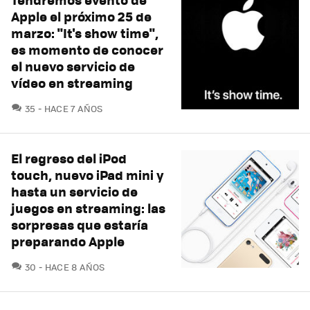
Apple el próximo 25 de
marzo: "It's show time",
es momento de conocer
el nuevo servicio de
vídeo en streaming
COMENTARIOS
35
HACE 7 AÑOS
El regreso del iPod
touch, nuevo iPad mini y
hasta un servicio de
juegos en streaming: las
sorpresas que estaría
preparando Apple
COMENTARIOS
30
HACE 8 AÑOS