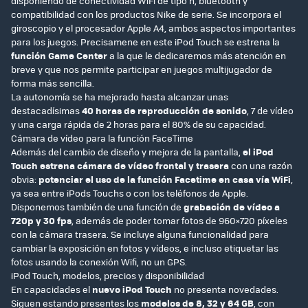
disponiendo de conectividad WiFi de tipo n, bluetooth y
compatibilidad con los productos Nike de serie. Se incorpora el
giroscopio y el procesador Apple A4, ambos aspectos importantes
para los juegos. Precisamene en este iPod Touch se estrena la
función Game Center
a la que le dedicaremos más atención en
breve y que nos permite participar en juegos multijugador de
forma más sencilla.
La autonomía se ha mejorado hasta alcanzar unas
destacadísimas
40 horas de reproducción de sonido
, 7 de vídeo
y una carga rápida de 2 horas para el 80% de su capacidad.
Cámara de vídeo para la función FaceTime
Además del cambio de diseño y mejora de la pantalla,
el iPod
Touch estrena cámara de vídeo frontal y trasera
con una razón
obvia:
potenciar el uso de la función Facetime en casa vía WiFi
,
ya sea entre iPods Touchs o con los teléfonos de Apple.
Disponemos también de una función de
grabación de vídeo a
720p y 30 fps
, además de poder tomar fotos de 960×720 píxeles
con la cámara trasera. Se incluye alguna funcionalidad para
cambiar la exposición en fotos y vídeos, e incluso etiquetar las
fotos usando la conexión Wifi, no un GPS.
iPod Touch, modelos, precios y disponibilidad
En capacidades el
nuevo iPod Touch
no presenta novedades.
Siguen estando presentes los
modelos de 8, 32 y 64 GB
, con