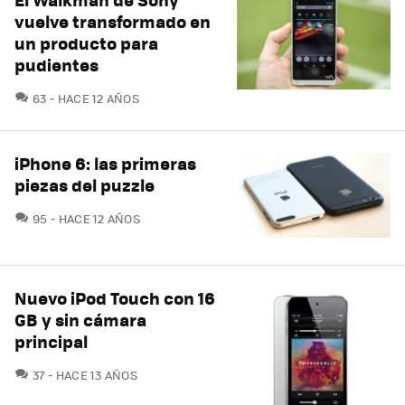
vuelve transformado en
un producto para
pudientes
COMENTARIOS
63
HACE 12 AÑOS
iPhone 6: las primeras
piezas del puzzle
COMENTARIOS
95
HACE 12 AÑOS
Nuevo iPod Touch con 16
GB y sin cámara
principal
COMENTARIOS
37
HACE 13 AÑOS