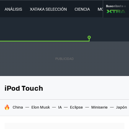
Suscríbete a
ANÁLISIS
XATAKA SELECCIÓN
CIENCIA
MOVILIDAD
iPod Touch
HOY SE HABLA DE
China
Elon Musk
IA
Eclipse
Miniserie
Japón