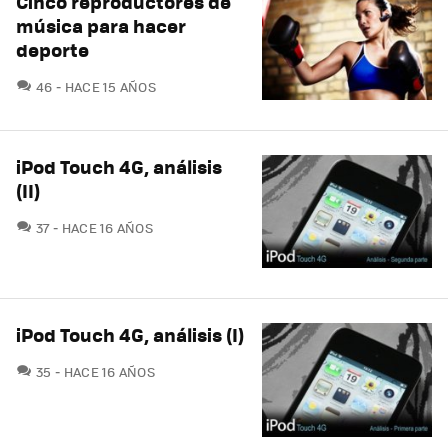
Cinco reproductores de
música para hacer
deporte
COMENTARIOS
46
HACE 15 AÑOS
iPod Touch 4G, análisis
(II)
COMENTARIOS
37
HACE 16 AÑOS
iPod Touch 4G, análisis (I)
COMENTARIOS
35
HACE 16 AÑOS