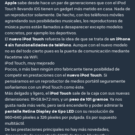
Apple
sabe desde hace un par de generaciones que con el iPod
Touch llevando iOS tienen un gadget más metido en casa. Nada de
un reproductor solamente. De hecho, con los teléfonos móviles
agrandando sus posibilidades musicales, los reproductores de
música puros están llamados a desaparecer excepto modelos
concretos, por ejemplo los deportivos.
El
nuevo iPod Touch
refuerza la idea de que se trata de
un iPhone
4 sin funcionalidades de teléfono
. Aunque con el nuevo modelo
no es del todo cierto pues es la puerta de comunicación mediante
Facetime vía WiFi.
iPod Touch, muy mejorado
Pocos, o más bien ningún otro fabricante tiene posibilidad de
competir en prestaciones con el
nuevo iPod Touch
. Si
pensáramos en un reproductor de medios portátil seguramente
soñaríamos con un iPod Touch como éste.
Más delgado y ligero, el
iPod Touch
sale de la caja con sus nuevas
dimensiones: 111×58.9×7.2 mm, y un
peso de 101 gramos
. Ya nos
gusta nada más verlo, pero será encenderlo y poder admirar la
pantalla Retina Display de tipo LED
con su resolución de
960×640 píxeles a 326 píxeles por pulgada. Es por supuesto
multitáctil.
De las prestaciones principales no hay más novedades,