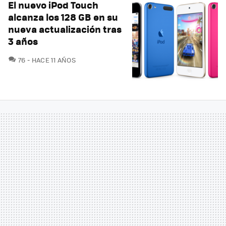
El nuevo iPod Touch
alcanza los 128 GB en su
nueva actualización tras
3 años
COMENTARIOS
76
HACE 11 AÑOS