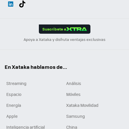
Wh
Twit
Fac
You
Inst
Tele
RSS
Flip
ats
ter
ebo
tub
agr
gra
boa
Link
Tikt
App
ok
e
am
m
rd
edI
ok
Suscríbete a
n
Apoya a Xataka y disfruta ventajas exclusivas
En Xataka hablamos de...
Streaming
Análisis
Espacio
Móviles
Energía
Xataka Movilidad
Apple
Samsung
Inteligencia artificial
China