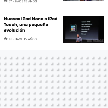
COMENTARIOS
37
HACE 15 AÑOS
Nuevos iPod Nano e iPod
Touch, una pequeña
evolución
COMENTARIOS
41
HACE 15 AÑOS