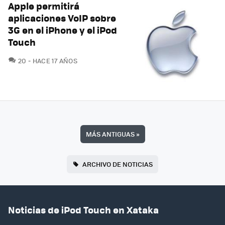
Apple permitirá
aplicaciones VoIP sobre
3G en el iPhone y el iPod
Touch
COMENTARIOS
20
HACE 17 AÑOS
MÁS ANTIGUAS
»
ARCHIVO DE NOTICIAS
Noticias de iPod Touch en Xataka