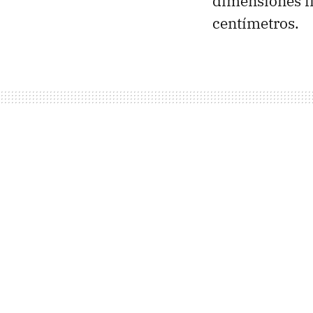
dimensiones fí
centímetros.