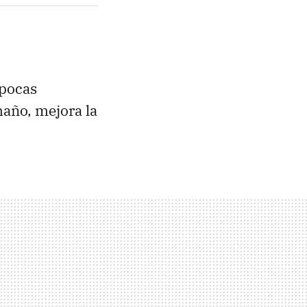
épocas
maño, mejora la