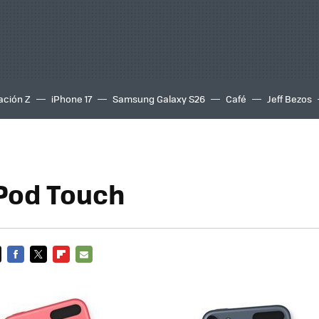
ación Z
iPhone 17
Samsung Galaxy S26
Café
Jeff Bezos
Pod Touch
FACEBOOK
TWITTER
FLIPBOARD
E-
MAIL