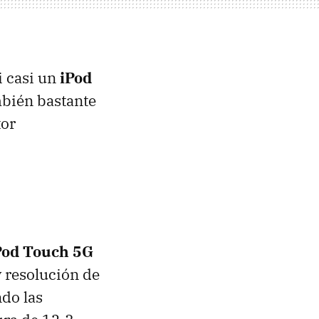
i casi un
iPod
mbién bastante
tor
Pod Touch 5G
 resolución de
do las