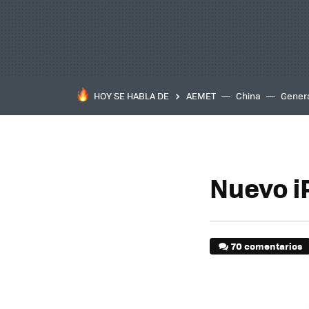
HOY SE HABLA DE
AEMET
China
Gener
Nuevo i
70 comentarios