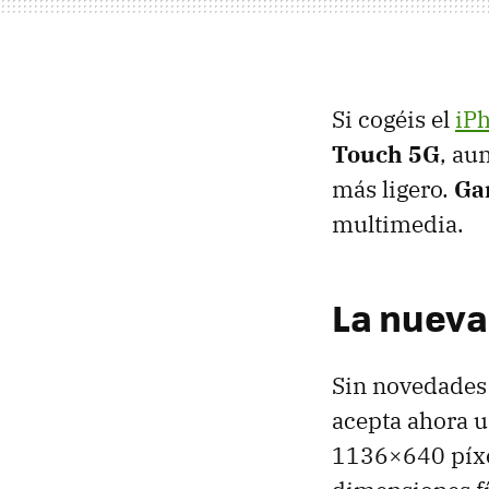
Si cogéis el
iP
Touch 5G
, au
más ligero.
Ga
multimedia.
La nueva
Sin novedades 
acepta ahora 
1136×640 píxe