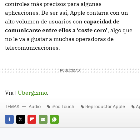
controles más precisos para algunas
aplicaciones. De ser así, Apple contaría con un
alto volumen de usuarios con
capacidad de
comunicarse entre ellos a ‘coste cero’
, algo que
no le va a gustar a muchas operadoras de
telecomunicaciones.
Vía |
Ubergizmo
.
TEMAS
Audio
iPod Touch
Reproductor Apple
A
FACEBOOK
TWITTER
FLIPBOARD
E-
WHATSAPP
MAIL