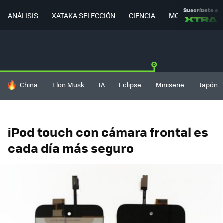
Suscríbete a
ANÁLISIS
XATAKA SELECCIÓN
CIENCIA
MOVILIDAD
HOY SE HABLA DE
China
Elon Musk
IA
Eclipse
Miniserie
Japón
iPod touch con cámara frontal es
cada día más seguro