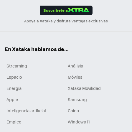
App
ok
e
am
m
rd
edI
ok
Suscríbete a
n
Apoya a Xataka y disfruta ventajas exclusivas
En Xataka hablamos de...
Streaming
Análisis
Espacio
Móviles
Energía
Xataka Movilidad
Apple
Samsung
Inteligencia artificial
China
Empleo
Windows 11