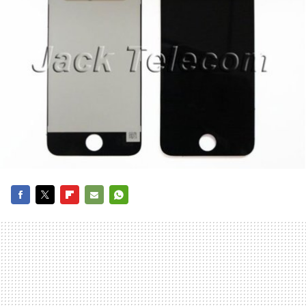
FACEBOOK
TWITTER
FLIPBOARD
E-
WHATSAPP
MAIL