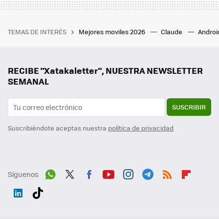
TEMAS DE INTERÉS
Mejores moviles 2026
Claude
Androi
RECIBE "Xatakaletter", NUESTRA NEWSLETTER
SEMANAL
SUSCRIBIR
Suscribiéndote aceptas nuestra
política de privacidad
Síguenos
Wh
Twit
Fac
You
Inst
Tele
RSS
Flip
ats
ter
ebo
tub
agr
gra
boa
Link
Tikt