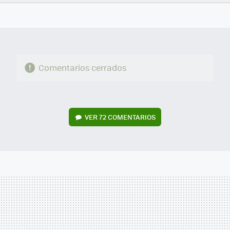
FACEBOOK
TWITTER
FLIPBOARD
E-
WHATSAPP
MAIL
Comentarios cerrados
VER
72 COMENTARIOS