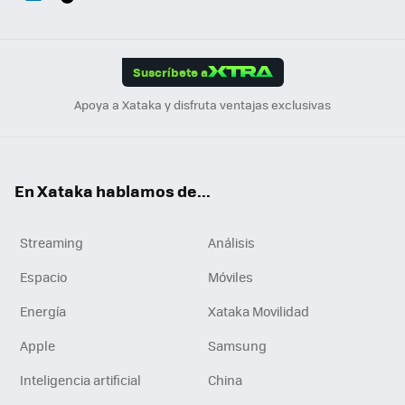
ats
ter
ebo
tub
agr
gra
boa
Link
Tikt
App
ok
e
am
m
rd
edI
ok
Suscríbete a
n
Apoya a Xataka y disfruta ventajas exclusivas
En Xataka hablamos de...
Streaming
Análisis
Espacio
Móviles
Energía
Xataka Movilidad
Apple
Samsung
Inteligencia artificial
China