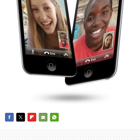
FACEBOOK
TWITTER
FLIPBOARD
E-
WHATSAPP
MAIL