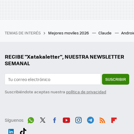
TEMAS DE INTERÉS
Mejores moviles 2026
Claude
Androi
RECIBE "Xatakaletter", NUESTRA NEWSLETTER
SEMANAL
SUSCRIBIR
Suscribiéndote aceptas nuestra
política de privacidad
Síguenos
Wh
Twit
Fac
You
Inst
Tele
RSS
Flip