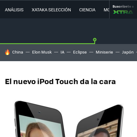
Suscríbete a
ANÁLISIS
XATAKA SELECCIÓN
CIENCIA
MOVILIDAD
HOY SE HABLA DE
China
Elon Musk
IA
Eclipse
Miniserie
Japón
El nuevo iPod Touch da la cara