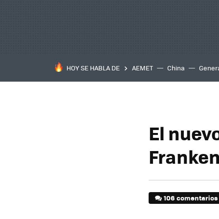
HOY SE HABLA DE
AEMET
China
Gener
El nuev
Franken
106 comentarios