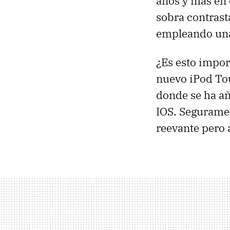
años y más en 
sobra contrast
empleando una
¿Es esto impor
nuevo iPod Tou
donde se ha a
IOS
. Seguramen
reevante pero a