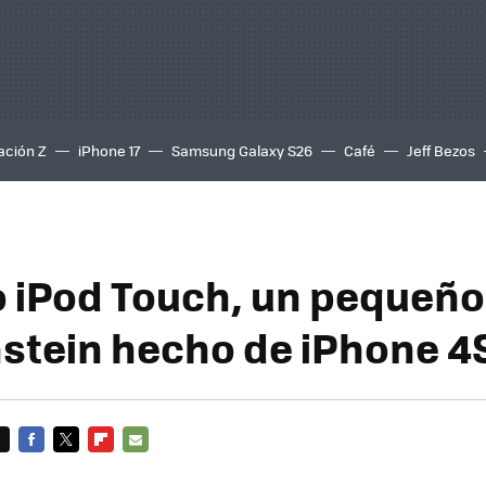
ación Z
iPhone 17
Samsung Galaxy S26
Café
Jeff Bezos
o iPod Touch, un pequeño
stein hecho de iPhone 4S
FACEBOOK
TWITTER
FLIPBOARD
E-