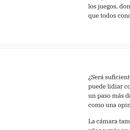
los juegos, don
que todos con
¿Será suficien
puede lidiar c
un paso más de
como una opin
La cámara tamb