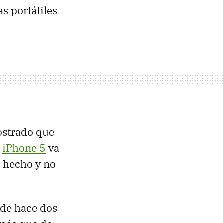
as portátiles
mostrado que
l
iPhone 5
va
 hecho y no
 de hace dos