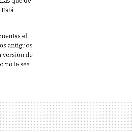
 más que de
 Está
cuentas el
os antiguos
a versión de
o no le sea