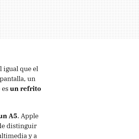
 igual que el
pantalla, un
e es
un refrito
un A5
. Apple
e distinguir
ltimedia y a