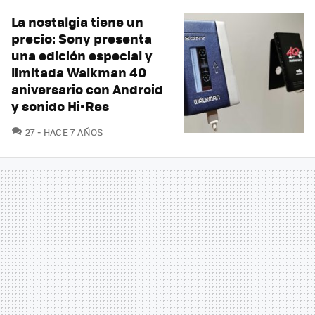
La nostalgia tiene un
precio: Sony presenta
una edición especial y
limitada Walkman 40
aniversario con Android
y sonido Hi-Res
COMENTARIOS
27
HACE 7 AÑOS