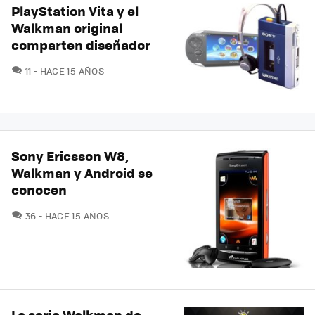
PlayStation Vita y el
Walkman original
comparten diseñador
COMENTARIOS
11
HACE 15 AÑOS
Sony Ericsson W8,
Walkman y Android se
conocen
COMENTARIOS
36
HACE 15 AÑOS
La serie Walkman de