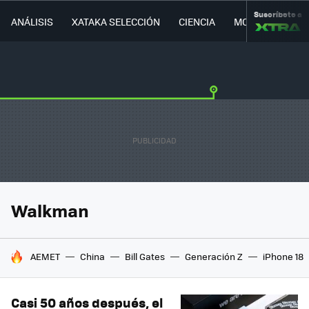
Suscríbete a
ANÁLISIS
XATAKA SELECCIÓN
CIENCIA
MOVILIDAD
Walkman
HOY SE HABLA DE
AEMET
China
Bill Gates
Generación Z
iPhone 18
Casi 50 años después, el