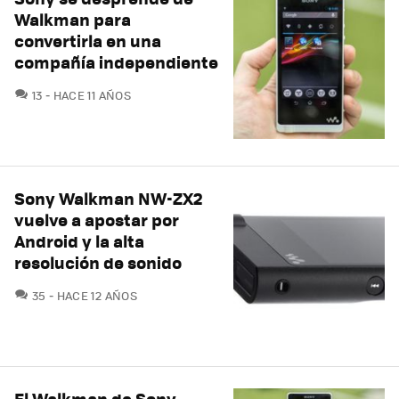
Walkman para
convertirla en una
compañía independiente
COMENTARIOS
13
HACE 11 AÑOS
Sony Walkman NW-ZX2
vuelve a apostar por
Android y la alta
resolución de sonido
COMENTARIOS
35
HACE 12 AÑOS
El Walkman de Sony