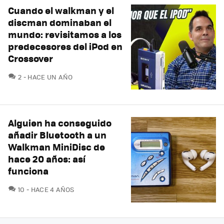
Cuando el walkman y el
discman dominaban el
mundo: revisitamos a los
predecesores del iPod en
Crossover
COMENTARIOS
2
HACE UN AÑO
Alguien ha conseguido
añadir Bluetooth a un
Walkman MiniDisc de
hace 20 años: así
funciona
COMENTARIOS
10
HACE 4 AÑOS