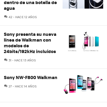
dentro de una botella de
agua
COMENTARIOS
42
HACE 12 AÑOS
Sony presenta su nueva
línea de Walkman con
modelos de
24bits/192kHz incluídos
COMENTARIOS
31
HACE 13 AÑOS
Sony NW-F800 Walkman
COMENTARIOS
27
HACE 14 AÑOS