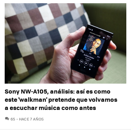
Sony NW-A105, análisis: así es como
este 'walkman' pretende que volvamos
a escuchar música como antes
COMENTARIOS
65
HACE 7 AÑOS