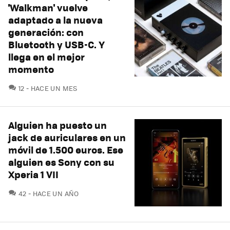
'Walkman' vuelve
adaptado a la nueva
generación: con
Bluetooth y USB-C. Y
llega en el mejor
momento
COMENTARIOS
12
HACE UN MES
Alguien ha puesto un
jack de auriculares en un
móvil de 1.500 euros. Ese
alguien es Sony con su
Xperia 1 VII
COMENTARIOS
42
HACE UN AÑO