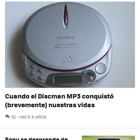
Cuando el Discman MP3 conquistó
(brevemente) nuestras vidas
COMENTARIOS
32
HACE 8 AÑOS
Sony se desprende de