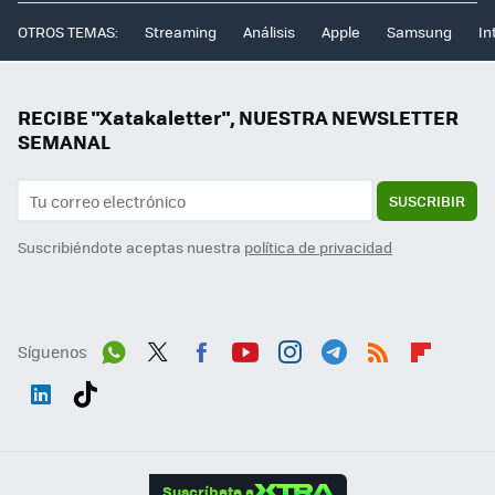
OTROS TEMAS:
Streaming
Análisis
Apple
Samsung
In
RECIBE "Xatakaletter", NUESTRA NEWSLETTER
SEMANAL
SUSCRIBIR
Suscribiéndote aceptas nuestra
política de privacidad
Síguenos
Wh
Twit
Fac
You
Inst
Tele
RSS
Flip
ats
ter
ebo
tub
agr
gra
boa
Link
Tikt
App
ok
e
am
m
rd
edI
ok
Suscríbete a