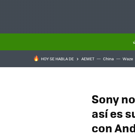
HOY SE HABLA DE
AEMET
China
Waze
Sony no
así es 
con And