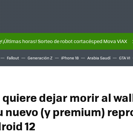
🌿¡Últimas horas! Sorteo de robot cortacésped Mova ViAX
Fallout
Generación Z
iPhone 18
Arabia Saudí
GTA VI
 quiere dejar morir al wa
su nuevo (y premium) rep
roid 12