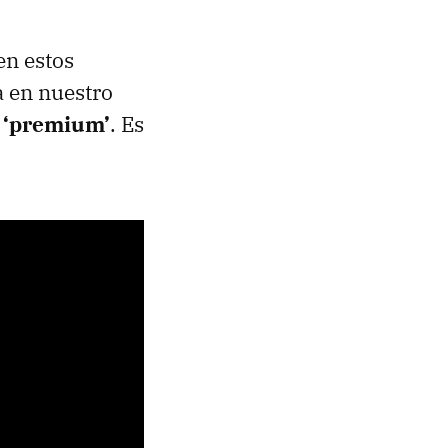
en estos
a en nuestro
o ‘premium’
. Es