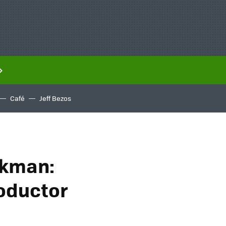
Café
Jeff Bezos
lkman:
roductor