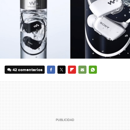
42 comentarios
FACEBOOK
TWITTER
FLIPBOARD
E-
WHATSAPP
MAIL