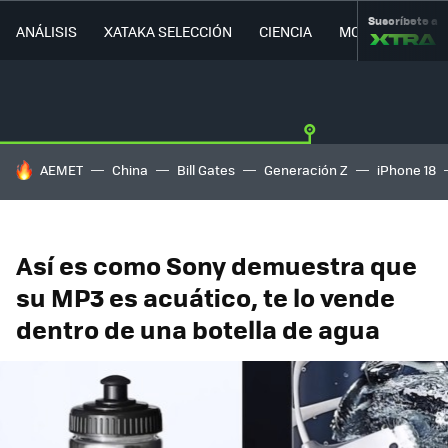
Suscríbete a
ANÁLISIS
XATAKA SELECCIÓN
CIENCIA
MOVILIDAD
HOY SE HABLA DE
AEMET
China
Bill Gates
Generación Z
iPhone 18
Así es como Sony demuestra que
su MP3 es acuático, te lo vende
dentro de una botella de agua