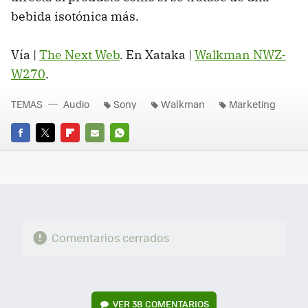
bebida isotónica más.
Vía |
The Next Web
. En Xataka |
Walkman NWZ-
W270
.
TEMAS
Audio
Sony
Walkman
Marketing
FACEBOOK
TWITTER
FLIPBOARD
E-
WHATSAPP
MAIL
Comentarios cerrados
VER
38 COMENTARIOS