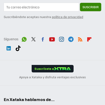
SUSCRIBIR
Suscribiéndote aceptas nuestra
política de privacidad
Síguenos
Wh
Twit
Fac
You
Inst
Tele
RSS
Flip
ats
ter
ebo
tub
agr
gra
boa
Link
Tikt
App
ok
e
am
m
rd
edI
ok
Suscríbete a
n
Apoya a Xataka y disfruta ventajas exclusivas
En Xataka hablamos de...