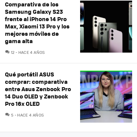
Comparativa de los
Samsung Galaxy S23
frente al iPhone 14 Pro
Max, Xiaomi 13 Pro y los
mejores móviles de
gama alta
COMENTARIOS
12
HACE 4 AÑOS
Qué portátil ASUS
comprar: comparativa
entre Asus Zenbook Pro
14 Duo OLED y Zenbook
Pro 16x OLED
COMENTARIOS
5
HACE 4 AÑOS