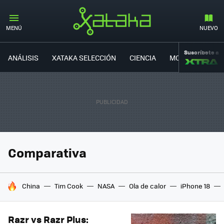
MENÚ
NUEVO
Suscríbete a
ANÁLISIS
XATAKA SELECCIÓN
CIENCIA
MOVILIDAD
Comparativa
HOY SE HABLA DE
China
Tim Cook
NASA
Ola de calor
iPhone 18
Razr vs Razr Plus: