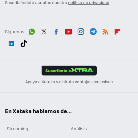
Suscribiéndote aceptas nuestra
política de privacidad
Síguenos
Wh
Twit
Fac
You
Inst
Tele
RSS
Flip
ats
ter
ebo
tub
agr
gra
boa
Link
Tikt
App
ok
e
am
m
rd
edI
ok
Suscríbete a
n
Apoya a Xataka y disfruta ventajas exclusivas
En Xataka hablamos de...
Streaming
Análisis