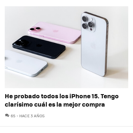
He probado todos los iPhone 15. Tengo
clarísimo cuál es la mejor compra
COMENTARIOS
65
HACE 3 AÑOS