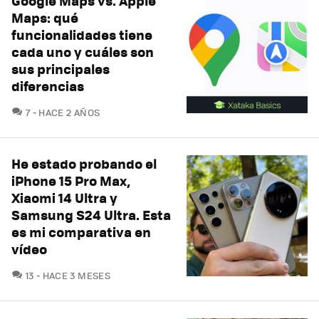
Google Maps vs. Apple
Maps: qué
funcionalidades tiene
cada uno y cuáles son
sus principales
diferencias
COMENTARIOS
7
HACE 2 AÑOS
He estado probando el
iPhone 15 Pro Max,
Xiaomi 14 Ultra y
Samsung S24 Ultra. Esta
es mi comparativa en
vídeo
COMENTARIOS
13
HACE 3 MESES